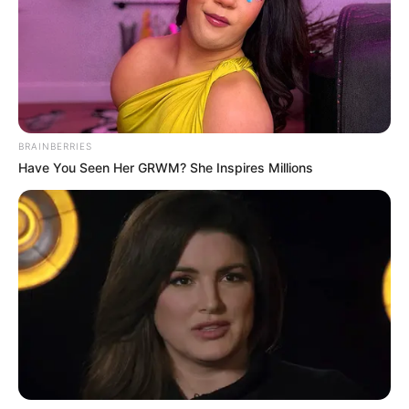
la zona, aseguró que el momento del deslizamiento lo
vivió con mucho temor, pero logró evacuar con su esposa
y horas más tarde logró evacuar a su gato.
De acuerdo con la Alcaldía la emergencia es atendida por
100 personas, entre bomberos, integrantes de la Policía,
miembros de organismos de socorro y servidores de
BRAINBERRIES
diversas dependencias de la Administración Distrital y en
Have You Seen Her GRWM? She Inspires Millions
este momento
hay presencia de un carrotanque de EPM
con el que se suministra agua potable para la
comunidad afectada.
COMPARTIR
ALERTA BOGOTÁ EN GOOGLE NEWS
TEMAS RELACIONADOS