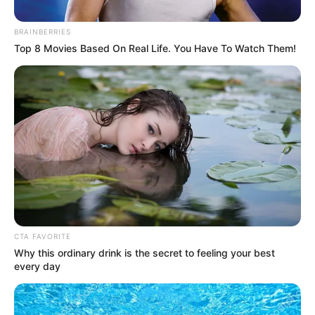
BRAINBERRIES
Top 8 Movies Based On Real Life. You Have To Watch Them!
RCN Radio Medellín
Deslizamiento - Atención - Villatina
CTA FAVORITE
Por:
Verónica Gómez Perea
Why this ordinary drink is the secret to feeling your best
Mayo 22, 2025
every day