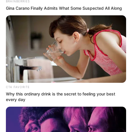
BRAINBERRIES
NOTICIAS MEDELLÍN
ALERTA PAISA
Gina Carano Finally Admits What Some Suspected All Along
ALCALDÍA DE MEDELLÍN
VILLATINA
DESLIZAMIENTO
EVACUACIÓN
FEDERICO GUTIÉRREZ
ALCALDE DE MEDELLÍN
EMERGENCIAS POR LLUVIAS
LLUVIAS EN MEDELLÍN
MANTÉNGASE EN ALERTA
Tenemos todas las noticias que le
interesan. Para estar bien informado, por
favor, active las notificaciones de Alerta.
CTA FAVORITE
Why this ordinary drink is the secret to feeling your best
ACTIVAR AHORA
every day
TEMAS DESTACADOS