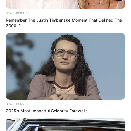
de octubre del año en curso.
BRAINBERRIES
Remember The Justin Timberlake Moment That Defined The
2000s?
Presidencia de la República/Alcaldía de Medellín
Presidente Gustavo Petro/Alcalde Federico Gutiérrez
BRAINBERRIES
2025’s Most Impactful Celebrity Farewells
Por:
Martín Manuel Díaz Rubio
Octubre 9, 2025