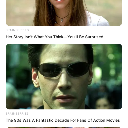
atención en el Darién tras disminución de migrantes
BRAINBERRIES
Her Story Isn't What You Think—You''ll Be Surprised
BRAINBERRIES
The 90s Was A Fantastic Decade For Fans Of Action Movies
Señaló el mandatario local que “Con mucho gusto serán