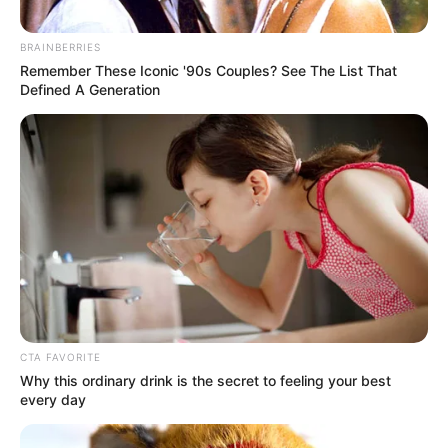
“Paz Total”. El mandatario reiteró que el propósito del
Gobierno Nacional es n
uevamente incendiar las
BRAINBERRIES
ciudades que son gobernadas por quienes ejercen la
Remember These Iconic '90s Couples? See The List That
oposición a Gustavo Petro
.
Defined A Generation
COMPARTIR
ALERTA BOGOTÁ EN GOOGLE NEWS
TEMAS RELACIONADOS
NOTICIAS MEDELLÍN
NOTICIAS ANTIOQUIA
ALERTA PAISA
FEDERICO GUTIÉRREZ
GUSTAVO PETRO
MANIFESTACIONES
CTA FAVORITE
Why this ordinary drink is the secret to feeling your best
every day
MANTÉNGASE EN ALERTA