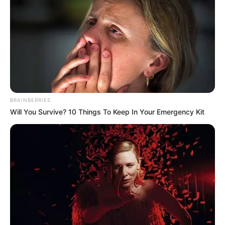
COMPARTIR
UNIRSE AL CANAL DE WHATSAPP
Crece la preocupación en Medellín por los recursos
suministrados por parte del Gobierno Nacional para
BRAINBERRIES
diferentes programas. Esta vez, la alerta se presenta en
Will You Survive? 10 Things To Keep In Your Emergency Kit
los
estudiantes de educación superior, quienes han
manifestado su intranquilidad por los recursos del
Icetex.
Según indicó el alcalde de Medellín,
Federico Gutiérrez,
si el Gobierno no transfiere estos recursos, miles de
estudiantes que se benefician con el Icetex se verán
afectados.
"Estamos analizando con las entidades públicas y