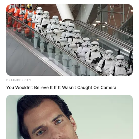
METRO DE MEDELLÍN
ELECCIONES PRESIDENCIALES
MARINILLA - ANTIOQUIA
EPM
YONDÓ - ANTIOQUIA
RIONEGRO
BRAINBERRIES
You Wouldn't Believe It If It Wasn't Caught On Camera!