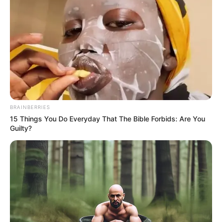
Lea también:
Por posibles irregularidades en contratos
formulan pliego de cargos a cuatro exfuncionarios del
Inder Medellín
El funcionario le solicitó al Gobierno Nacional cumplirle a
BRAINBERRIES
los estudiantes de educación superior y evitar una crisis
15 Things You Do Everyday That The Bible Forbids: Are You
mayor en este sector. Además,
resaltó que lo más
Guilty?
importante es la educación de los jóvenes, p
or eso pidió
realizar el giro de estos recursos.
Cabe resaltar que el alcalde de Medellín ha denunciado
en varias oportunidades los incumplimientos del Estado
con diferentes entidades y proyectos de la ciudad,
entre
los que se encuentra Afinia y el Metro de la 80.