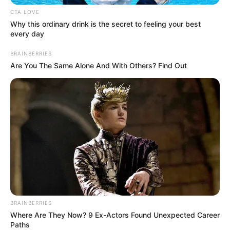
ALERTA PAISA
ICETEX
GOBIERNO NACIONAL
CTA LOVE
FEDERICO GUTIÉRREZ
ESTUDIANTES
Why this ordinary drink is the secret to feeling your best
EDUCACIÓN SUPERIOR
every day
BRAINBERRIES
MANTÉNGASE EN ALERTA
Are You The Same Alone And With Others? Find Out
Tenemos todas las noticias que le
interesan. Para estar bien informado, por
favor, active las notificaciones de Alerta.
ACTIVAR AHORA
TEMAS DESTACADOS
BRAINBERRIES
Where Are They Now? 9 Ex-Actors Found Unexpected Career
Paths
EMERGENCIAS POR LLUVIAS