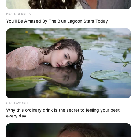
BRAINBERRIES
You'll Be Amazed By The Blue Lagoon Stars Today
Alcaldía de Medellín
Alcalde de Medellín solicitó al Gobierno Nacional girar los
recursos del Icetex para evitar una crisis en los
CTA FAVORITE
estudiantes de educación superior
Why this ordinary drink is the secret to feeling your best
every day
Por:
Charlyn García Vélez
Enero 14, 2025