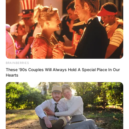
UNIRSE AL CANAL DE WHATSAPP
La Alcaldía de Medellín anunció que ya adjudicó
las
obras del Parque Primavera Norte,
uno de los proyectos
estratégicos en cuanto a generación de espacio público
contemplados en el Plan de Desarrollo 2024-2027.
Explicó la Alcaldía que siete empresas, representadas en
BRAINBERRIES
tres proponentes,
se presentaron en la invitación abierta
These '90s Couples Will Always Hold A Special Place In Our
publicada en el Secop II por la Empresa de Desarrollo
Hearts
Urbano (EDU). El consorcio seleccionado para la
ejecución fue Parque Primavera, que lo integran las
firmas Conintel S. A. y Luis Alberto Arango Arredondo.
Lea también:
Tres capturados por agredir a policías en
el centro de Medellín