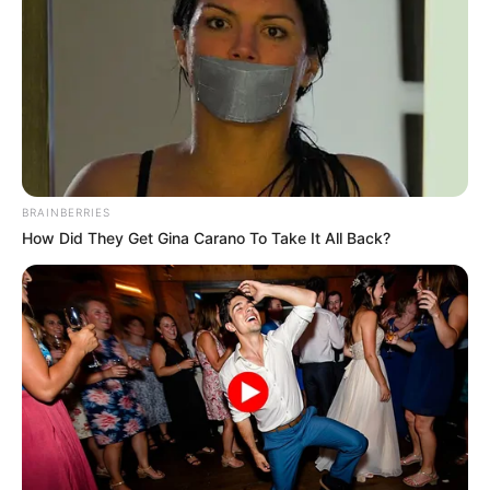
EMERGENCIAS POR LLUVIAS
METRO DE MEDELLÍN
ELECCIONES PRESIDENCIALES
MARINILLA - ANTIOQUIA
EPM
YONDÓ - ANTIOQUIA
RIONEGRO
BRAINBERRIES
How Did They Get Gina Carano To Take It All Back?