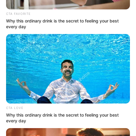
CTA FAVORITE
Why this ordinary drink is the secret to feeling your best
every day
Alcaldía de Medellín
Así quedaría el Parque Primavera Norte en Medellín
Por:
Paola Agredo Tapias
Septiembre 7, 2025
CTA LOVE
Why this ordinary drink is the secret to feeling your best
every day
COMPARTIR