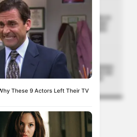
04
SAN GIL
Joven herido por accidente en
San Gil y un presunto “paseo
de la muerte”: familia clama
por atención médica
05
ESCOPOLAMINA
Revelan la lista de las comunas
de Medellín con más robos con
escopolamina: ojo a zonas
turísticas
Why These 9 Actors Left Their TV