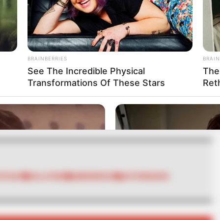
e la tragedia ocurrida el 27 de septiembre de
 en el mismo sector dejó cerca de 500 personas
nto de 20.000 metros cúbicos de tierra del cerro
BRAINBERRIES
BRAIN
See The Incredible Physical
The
Transformations Of These Stars
Ret
RTA BOGOTÁ EN GOOGLE NEWS
TICIAS
VILLATINA
EMERGENCIA
AUTORIDADES