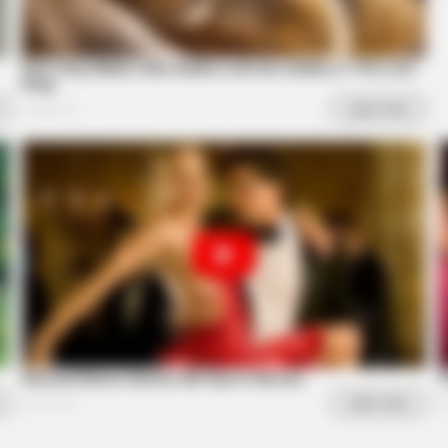
CTA FAVORITE
 Probably Missed
Why this ordinary drink i
every day