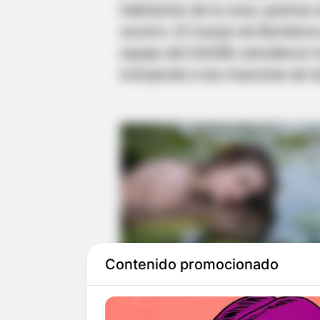
habitantes de la zona, quienes
socorro. El Cuerpo de Bomberos 
equipo del DAGRD, atendieron 
incluyendo a las mascotas de la
Contenido promocionado
Las autoridades informaron que