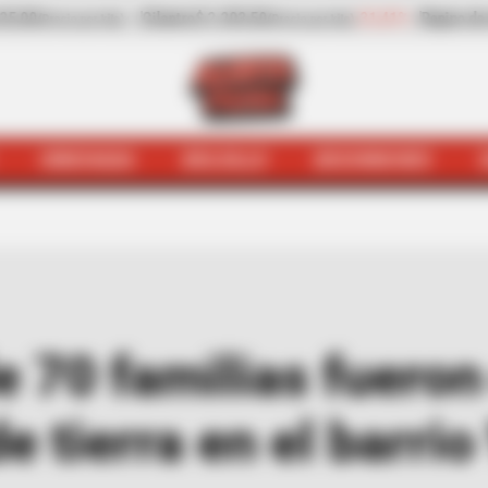
-31,41%
Pepino de rellenar
$ 3.972,00
-0,70%
Zanahoria
kilo)
(Precio por kilo)
HINCHADA
BOLSILLO
BOCHINCHES
 Cerca de 70 familias fueron evacuadas por deslizamiento
e 70 familias fuero
 tierra en el barrio 