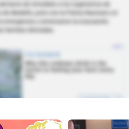
 alertaron de inmediato a los organismos de
de Medellín, junto con la Policía Nacional y el
la emergencia y comenzaron la evacuación,
s familias afectadas.
 la evacuación se realizó por riesgo inminente