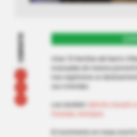
COMPARTIR
UNI
Unas 70 familias del barrio Vil
evacuadas de manera preventiv
tras registrarse un deslizamient
sus viviendas.
Lea también:
Ejército rescató 
Granada, Antioquia
El movimiento en masa ocurrió c