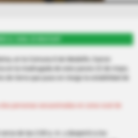
RSE AL CANAL DE WHATSAPP
latina, en la Comuna 8 de Medellín, fueron
a en la madrugada de este jueves 22 de mayo,
o de tierra que puso en riesgo la estabilidad de
a dos personas secuestradas en zona rural de
erca de las 2:00 a. m. y despertó a los