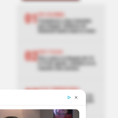
01
EPA COLOMBIA
Trasladaron a Epa Colombia
para Ibagué: Gobierno de
Abelardo habría dado la orden
02
PICO Y PLACA
Pico y placa en Bogotá del 10
al 16 de agosto: cambios en la
rotación esta semana
03
ALTAS TEMPERATURAS
El Tolima se está asando: los
municipios que han superado
los 40 °C de temperatura