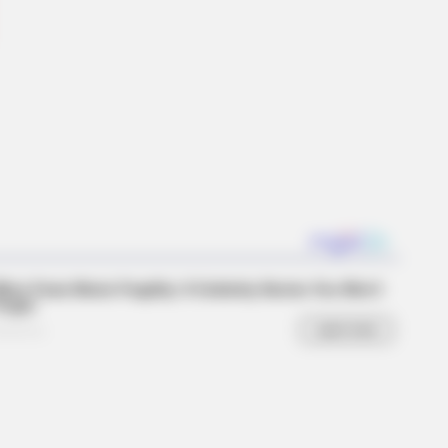
s the secret to feeling your best
BERRIES
antino Wants To End His Career
h This Movie?