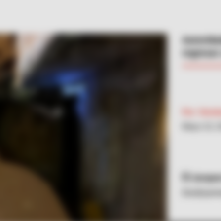
Autoridad
regresar
Por:
Verón
Mayo 22, 
Jacque
Deslizamie