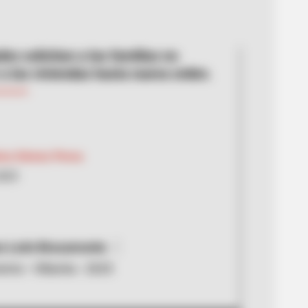
es solicitan a las familias no
 a las viviendas hasta nueva orden.
ica Gómez Perea
2025
s León Bracamonte
nto - Villanita - 2025