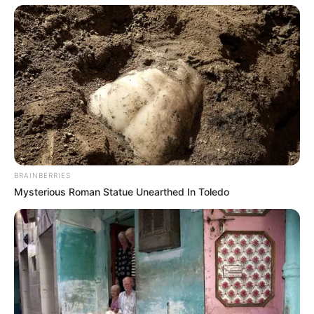
COMPARTIR
ALERTA BOGOTÁ EN GOOGLE NEWS
TEMAS RELACIONADOS
NOTICIAS ANTIOQUIA
ALERTA PAISA
MES DE LA NIÑEZ
BELLO, ANTIOQUIA
NIÑOS Y NIÑAS
ALCALDÍA DE BELLO
BRAINBERRIES
Mysterious Roman Statue Unearthed In Toledo
MANTÉNGASE EN ALERTA
Tenemos todas las noticias que le
interesan. Para estar bien informado, por
favor, active las notificaciones de Alerta.