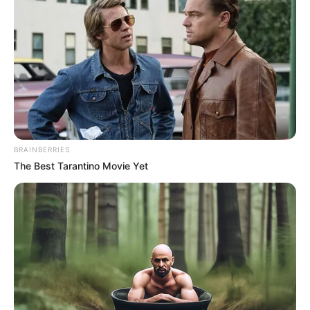
garantizar su bienestar y su desarrollo integral”.
Le puede interesar:
Autoridades en El Santuario
destruyeron vivienda abandonada donde consumían
estupefacientes
Actividades destacadas
Algunas de las
actividades
que hacen parte de la
BRAINBERRIES
programación entre el primero y el 30 de abril son las
The Best Tarantino Movie Yet
siguientes:
- Siembra y caminata por la familia: Una jornada para
promover valores familiares y el cuidado del medio
ambiente a través de la plantación de árboles.
- Lanzamiento de corredores de tránsito seguros: Para
mejorar la movilidad de los niños y adolescentes en
espacios escolares y comunitarios.