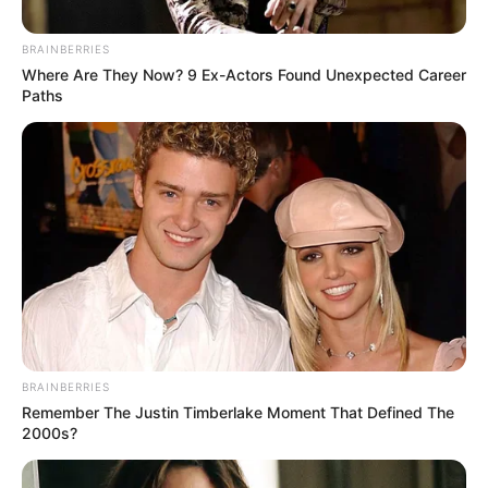
BRAINBERRIES
Where Are They Now? 9 Ex-Actors Found Unexpected Career
Paths
Alcaldía de Bello
Mes de la niñez en Bello
Por:
Paola Agredo Tapias
Abril 1, 2025
BRAINBERRIES
Remember The Justin Timberlake Moment That Defined The
2000s?
COMPARTIR