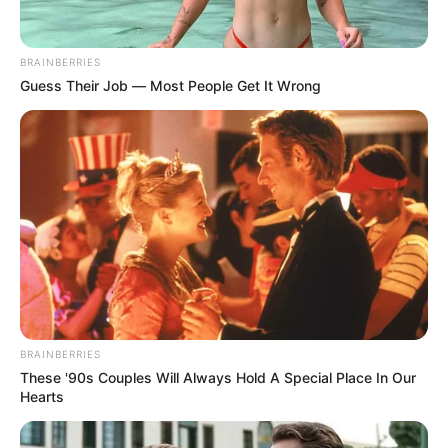
BRAINBERRIES
Guess Their Job — Most People Get It Wrong
La secretaria de Participación e Inclusión Social de Bello,
BRAINBERRIES
Jennifer López Pérez, afirmó que “tendremos muchas
These '90s Couples Will Always Hold A Special Place In Our
actividades lúdicas a
nivel interno y externo,
donde
Hearts
esperamos una masiva asistencia. En Bello, los niños y
las niñas son el centro de las acciones que buscan