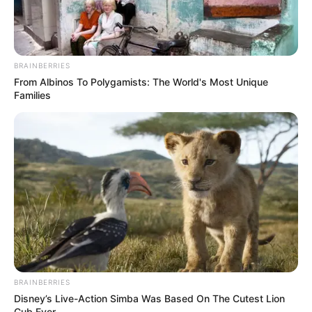
ACTIVAR AHORA
BRAINBERRIES
TEMAS DESTACADOS
From Albinos To Polygamists: The World's Most Unique
Families
EMERGENCIAS POR LLUVIAS
METRO DE MEDELLÍN
ELECCIONES PRESIDENCIALES
MARINILLA - ANTIOQUIA
EPM
YONDÓ - ANTIOQUIA
RIONEGRO
BRAINBERRIES
Disney’s Live-Action Simba Was Based On The Cutest Lion
Cub Ever