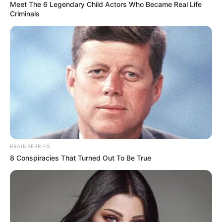
Meet The 6 Legendary Child Actors Who Became Real Life
Criminals
TEMAS RELACIONADOS
NOTICIAS ANTIOQUIA
ALERTA PAISA
FAUNA
CORNARE
ANIMALES
CUNDINAMARCA
MANTÉNGASE EN ALERTA
Tenemos todas las noticias que le
interesan. Para estar bien informado, por
BRAINBERRIES
favor, active las notificaciones de Alerta.
8 Conspiracies That Turned Out To Be True
ACTIVAR AHORA