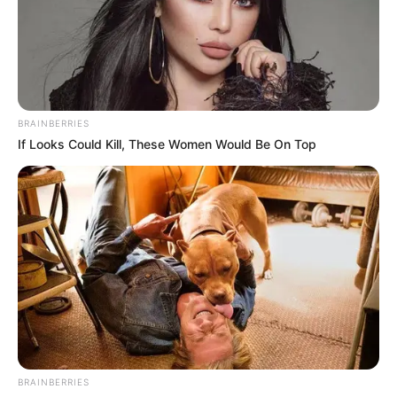
TEMAS DESTACADOS
EMERGENCIAS POR LLUVIAS
METRO DE MEDELLÍN
ELECCIONES PRESIDENCIALES
MARINILLA - ANTIOQUIA
EPM
BRAINBERRIES
YONDÓ - ANTIOQUIA
RIONEGRO
If Looks Could Kill, These Women Would Be On Top
BRAINBERRIES