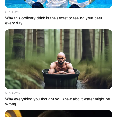
donde tendrán refugio definitivo.
CTA LOVE
Why this ordinary drink is the secret to feeling your best
every day
Cortesía - Cornare
Animales Silvestres - 2025 - Agosto - Medellín
CTA LOVE
Por:
Verónica Gómez Perea
Why everything you thought you knew about water might be
wrong
Agosto 25, 2025