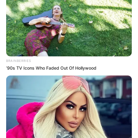
BRAINBERRIES
’90s TV Icons Who Faded Out Of Hollywood
Lea también:
Barrio de Rionegro tendrá escaleras
eléctricas
Estos 22 animales fueron transportados en un
helicóptero UH-60 Black Hawk y estarán protegidos en
Piscilago,
donde tendrán refugio definitivo.
Lea también:
Líder social completa 14 días retenido en
Antioquia: CICR está listo para intervenir si se cumplen
requisitos humanitarios