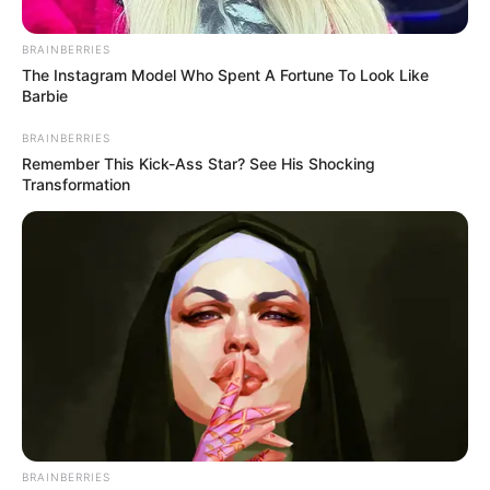
BRAINBERRIES
The Instagram Model Who Spent A Fortune To Look Like
Barbie
BRAINBERRIES
Remember This Kick-Ass Star? See His Shocking
Transformation
Gobernación de Antioquia
“La democracia se nos puede esfumar en minutos y la
libertad en segundos”; Gobernador de Antioquia
Por:
Charlyn García Vélez
Junio 24, 2025
BRAINBERRIES