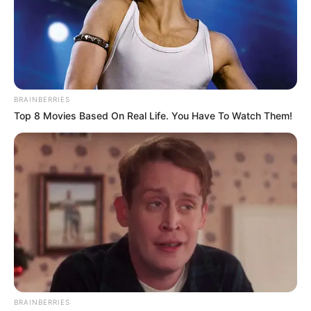
se estarían convirtiendo en blanco para los ataques
verbales y también para las amenazas físicas, atentados
y persecución judicial.
BRAINBERRIES
Top 8 Movies Based On Real Life. You Have To Watch Them!
Lea también:
Daniel Quintero denunciará ante la Fiscalía
al alcalde Federico Gutiérrez
"Colombia está mirando a Antioquia, no por lo que dice,
sino por lo que hace.
Desde este territorio defendemos la
legalidad, apoyamos a nuestros Soldados y Policías, y
gobernamos con austeridad y responsabilidad social",
señaló Andrés Julián Rendón
BRAINBERRIES