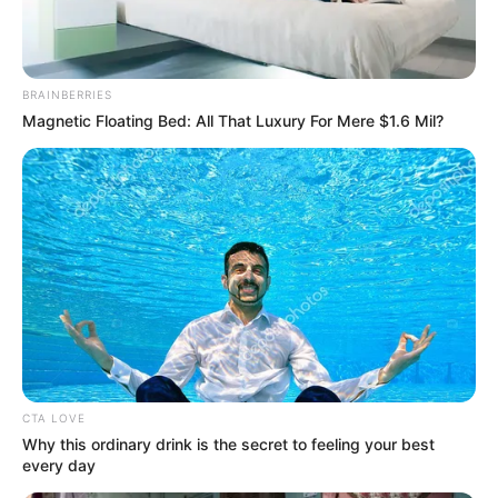
Tenemos todas las noticias que le
interesan. Para estar bien informado, por
favor, active las notificaciones de Alerta.
BRAINBERRIES
Magnetic Floating Bed: All That Luxury For Mere $1.6 Mil?
ACTIVAR AHORA
TEMAS DESTACADOS
EMERGENCIAS POR LLUVIAS
METRO DE MEDELLÍN
ELECCIONES PRESIDENCIALES
MARINILLA - ANTIOQUIA
EPM
YONDÓ - ANTIOQUIA
RIONEGRO
CTA LOVE
Why this ordinary drink is the secret to feeling your best
every day