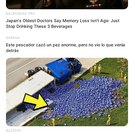
NEUROMIND PRO
Japan's Oldest Doctors Say Memory Loss Isn't Age: Just
Stop Drinking These 3 Beverages
DARADA
Este pescador cazó un pez enorme, pero no vio lo que venía
detrás
Alcaldía de la Ceja - 2025
Mascotas -La Ceja - 2025
Por:
Verónica Gómez Perea
Febrero 18, 2025
BUZZDAY