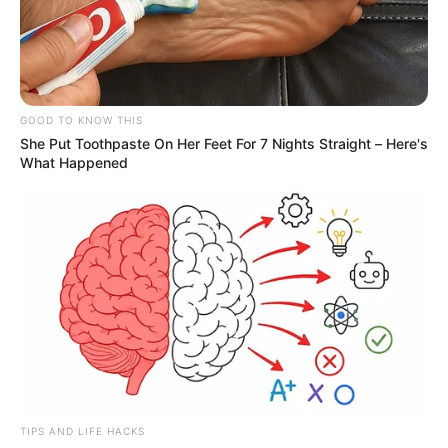
MANTÉNGASE EN ALERTA
GOOD TO KNOW THIS
Tenemos todas las noticias que le
She Put Toothpaste On Her Feet For 7 Nights Straight – Here's
interesan. Para estar bien informado, por
What Happened
favor, active las notificaciones de Alerta.
ACTIVAR AHORA
TEMAS DESTACADOS
EMERGENCIAS POR LLUVIAS
METRO DE MEDELLÍN
ELECCIONES PRESIDENCIALES
TIPS AND LIFE HACKS
MARINILLA - ANTIOQUIA
EPM