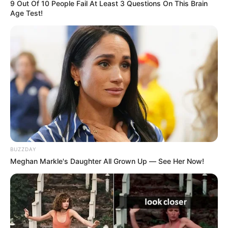
9 Out Of 10 People Fail At Least 3 Questions On This Brain
YONDÓ - ANTIOQUIA
RIONEGRO
Age Test!
BUZZDAY
Meghan Markle's Daughter All Grown Up — See Her Now!