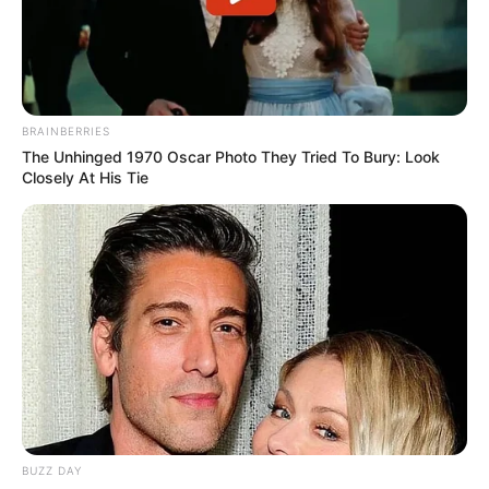
ACTIVAR AHORA
TEMAS DESTACADOS
BRAINBERRIES
The Unhinged 1970 Oscar Photo They Tried To Bury: Look
Closely At His Tie
EMERGENCIAS POR LLUVIAS
METRO DE MEDELLÍN
ELECCIONES PRESIDENCIALES
MARINILLA - ANTIOQUIA
EPM
YONDÓ - ANTIOQUIA
RIONEGRO
BUZZ DAY