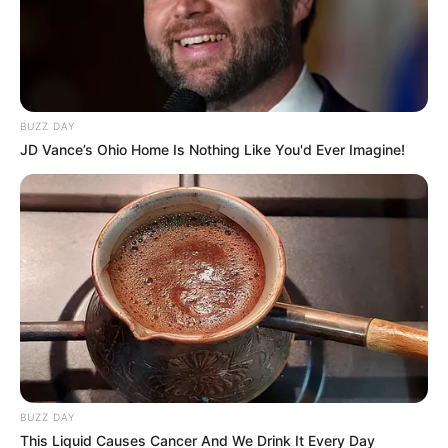
BUZZ DAY
JD Vance’s Ohio Home Is Nothing Like You'd Ever Imagine!
RCN RADIO
Bloqueos indígenas
Por:
Mateo Zapata Correa
Marzo 8, 2025
BUZZ DAY
This Liquid Causes Cancer And We Drink It Every Day