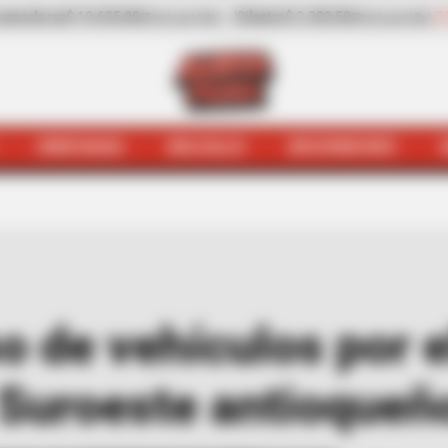
0
-31,41%
Pepino de rellenar
$ 3.972,00
-0,70%
(Precio por kilo)
(Precio por kilo)
HINCHADA
BOLSILLO
BOCHINCHES
romo
Habilitan el paso de vehículos por el sector La Chu
so de vehículos por e
 Suroeste antioqueñ