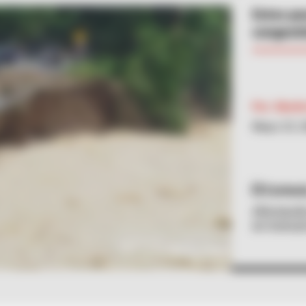
Estos pa
congesti
Por:
Martí
Mayo 23, 
Cortesí
Afectació
en troncal