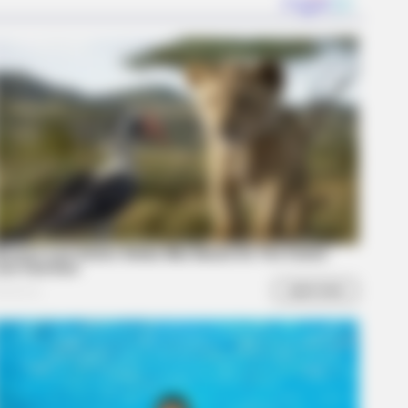
R MEDIA
ack Finally Reveals What's Going
With Michelle
Will Make You Laugh Instantly