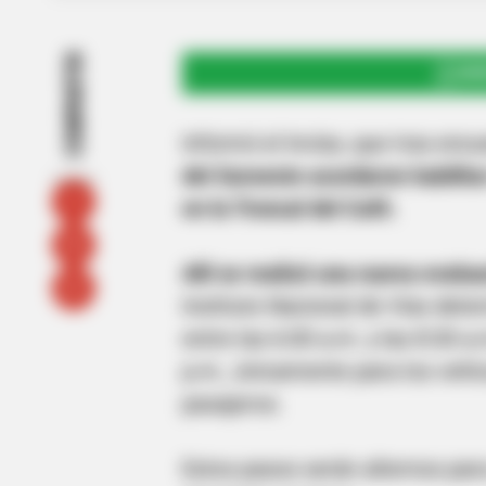
COMPARTIR
UNI
Informó el Invías, que tras encu
del Suroeste acordaron habilita
en la Troncal del Café.
Allí se realizó una nueva evalu
Instituto Nacional de Vías dete
entre las 6:00 a.m. y las 8:30 a
p.m., únicamente para los vehí
pasajeros.
Estos pasos serán alternos para