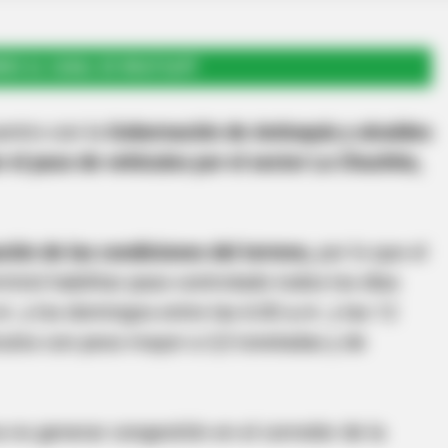
RSE AL CANAL DE WHATSAPP
entro con la
Gobernación de Antioquía y alcaldes
r el paso de vehículos por el sector La Chuchita,
ación de las condiciones del terreno,
por lo que el
rminó habilitar paso controlado todos los días
.m. y los domingos entre las 6:00 a.m. y las 12
culos con peso mayor a 3,5 toneladas y de
 no generar congestión en el corredor de la