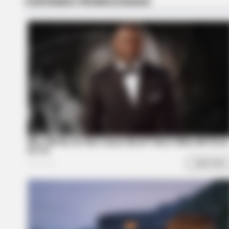
STOPWATT
This Simple Trick Cuts Your Electric
By Up To 90%!
STARS ARE MADE
News For Jenna Bush Hager, 43. 