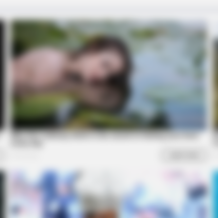
HABERION
RADA
 Bill
Nicole Kidman Finally Admits What We
Bar
All Suspected
On 
RADAR MEDIA
She Has Been Confirmed
This Funny Kitten Video 