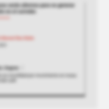
sos serán alternos para no generar
ón en el corredor.
n Manuel Díaz Rubio
2025
a. Dagran
n en movilidad por movimiento en masa
 del café