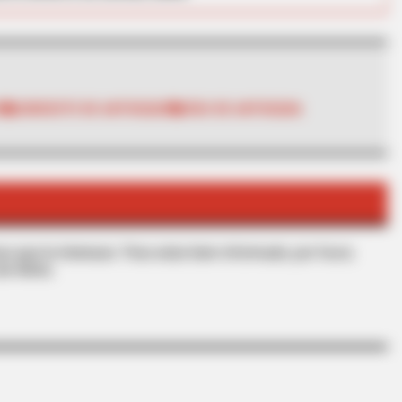
A
SUROESTE DE ANTIOQUIA
VÍAS DE ANTIOQUIA
RADAR MEDIA
David Muir's New Partne
s que le interesan. Para estar bien informado, por favor,
de Alerta.