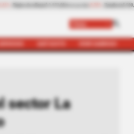
Zanahoria
$ 500,00
-17,22%
Papaya
$ 2.334,50
(Precio por kilo)
(Precio por kilo)
Paisa
SERVICIOS
QUÉ SUSTO
VIVIR SABROSO
chita, en el Suroeste antioqueño
l sector La
o