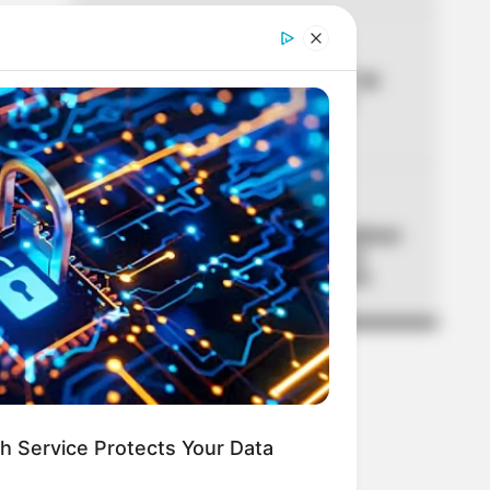
04
CICLOVÍA
Ciclovía en Bogotá este 7 de
agosto: pilas porque hay
tramos suspendidos
05
UNIVERSIDAD NACIONAL
Universidad Nacional confirmó
fechas para estudiar en el
2027: este es el calendario
h Service Protects Your Data