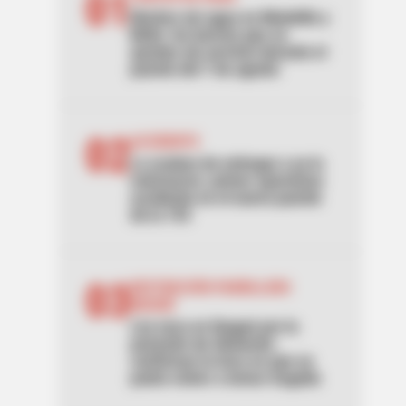
01
Noches sin agua en Medellín y
Bello: los barrios que se
quedan sin servicio durante el
puente del 7 de agosto
02
ACCIDENTE
Lo acaban de entregar y ya lo
estrenaron: primer aparatoso
accidente en el nuevo puente
de la 153
03
RESTRICCIÓN PARRILLERO
IBAGUÉ
Ley seca en Ibagué por la
posesión de Abelardo:
confirman la hora en que se
podrá volver a tomar traguito