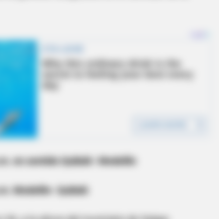
a.m. en sentido Quibdó- Medellín
a.m. Medellín- Quibdó