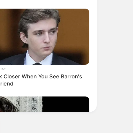
DAY
k Closer When You See Barron's
friend