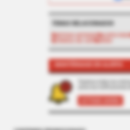
TEMAS RELACIONADOS
NOTICIAS ANTIOQUIA
ALERTA PAIS
TRONCAL DEL CAFÉ
INVIAS
MANTÉNGASE EN ALERTA
Tenemos todas las noticia
active las notificaciones 
ACTIVAR AHORA