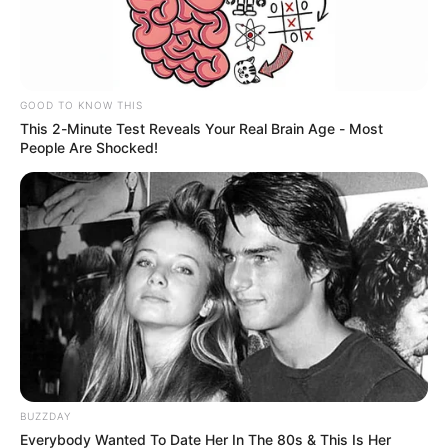
jurisdicción del municipio de Copacabana, norte del Valle
de Aburrá.
Lea también:
Empresarios de Antioquia denuncian
"golpe de estado" por Consulta Popular de Petro
GOOD TO KNOW THIS
This 2-Minute Test Reveals Your Real Brain Age - Most
People Are Shocked!
BUZZDAY
Everybody Wanted To Date Her In The 80s & This Is Her