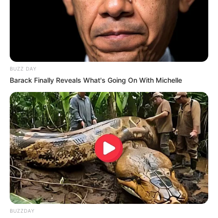
protestan por un peaje, a la espera de una respuesta por
parte del gobierno de Gustavo Petro,
están equivocados
en usar las vías de hecho.
Cabe recordar que los integrantes del Comité No Más
Peajes han realizado varias manifestaciones. Así mismo,
aseguran que
el contrato inicial de estos peajes eran por
BUZZ DAY
20 años
y ya han pasado varios años desde que se
Barack Finally Reveals What's Going On With Michelle
cumplió la fecha y la ANI no los desmonta.
COMPARTIR
ALERTA BOGOTÁ EN GOOGLE NEWS
TEMAS RELACIONADOS
NOTICIAS ANTIOQUIA
ALERTA PAISA
GORRAS
MANIFESTACIONES
PEAJE EL TRAPICHE
BUZZDAY
AUTOPISTA NORTE
GOBERNADOR DE ANTIOQUIA