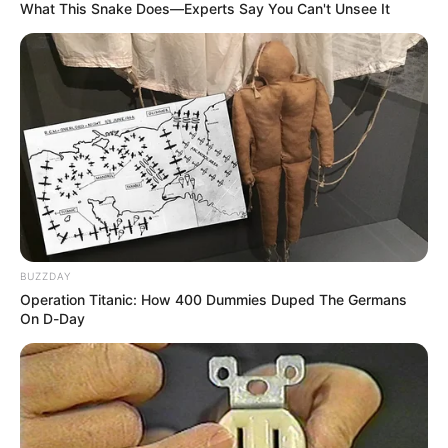
What This Snake Does—Experts Say You Can't Unsee It
ANDRÉS JULIÁN RENDÓN
GUSTAVO PETRO
MANTÉNGASE EN ALERTA
Tenemos todas las noticias que le
interesan. Para estar bien informado, por
favor, active las notificaciones de Alerta.
ACTIVAR AHORA
BUZZDAY
Operation Titanic: How 400 Dummies Duped The Germans
On D-Day
TEMAS DESTACADOS
EMERGENCIAS POR LLUVIAS
METRO DE MEDELLÍN
ELECCIONES PRESIDENCIALES