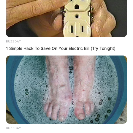
MARINILLA - ANTIOQUIA
EPM
YONDÓ - ANTIOQUIA
RIONEGRO
BUZZDAY
1 Simple Hack To Save On Your Electric Bill (Try Tonight)
BUZZDAY