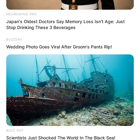
NEUROMIND PRO
Japan's Oldest Doctors Say Memory Loss Isn't Age: Just
Stop Drinking These 3 Beverages
BUZZDAY
Wedding Photo Goes Viral After Groom's Pants Rip!
Captura de pantalla- vídeo gobernador de Antioquia
El gobernador de Antioquia señaló que son 6 las
personas que bloquean la vía que comunica a Medellín
con la Costa Atlántica
Por:
Charlyn García Vélez
Junio 4, 2025
BUZZ DAY
Scientists Just Shocked The World In The Black Sea!