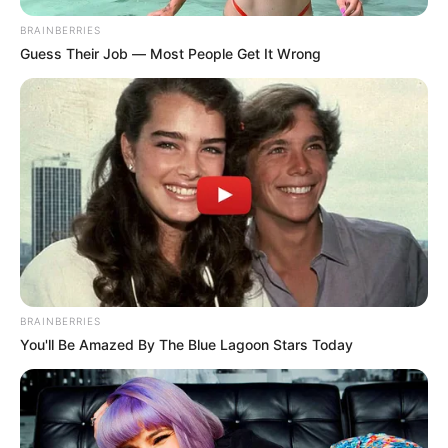
BRAINBERRIES
ALERTA BOGOTÁ EN GOOGLE NEWS
Guess Their Job — Most People Get It Wrong
TEMAS RELACIONADOS
NOTICIAS ANTIOQUIA
BELLO, ANTIOQUIA
DESAPARICIÓN DE MENORES DE EDAD
DESAPARECIDOS
FISCALÍA GENERAL DE LA NACIÓN
MANTÉNGASE EN ALERTA
BRAINBERRIES
Tenemos todas las noticias que le
You'll Be Amazed By The Blue Lagoon Stars Today
interesan. Para estar bien informado, por
favor, active las notificaciones de Alerta.