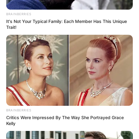
BRAINBERRIES
It's Not Your Typical Family: Each Member Has This Unique
Trait!
Cortesía
Geydis Yunet Ríos Martínez
Por:
Paola Agredo Tapias
Septiembre 2, 2025
BRAINBERRIES
Critics Were Impressed By The Way She Portrayed Grace
Kelly
COMPARTIR