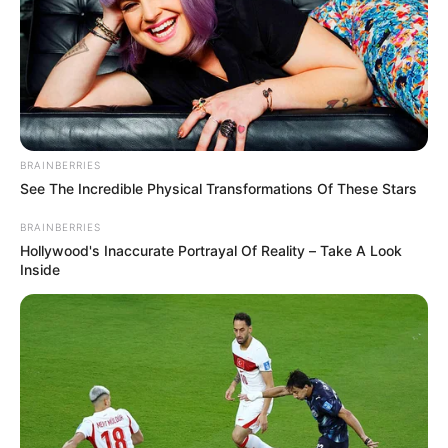
ACTIVAR AHORA
TEMAS DESTACADOS
EMERGENCIAS POR LLUVIAS
BRAINBERRIES
METRO DE MEDELLÍN
See The Incredible Physical Transformations Of These Stars
ELECCIONES PRESIDENCIALES
MARINILLA - ANTIOQUIA
EPM
YONDÓ - ANTIOQUIA
RIONEGRO
BRAINBERRIES
Hollywood's Inaccurate Portrayal Of Reality – Take A Look
Inside