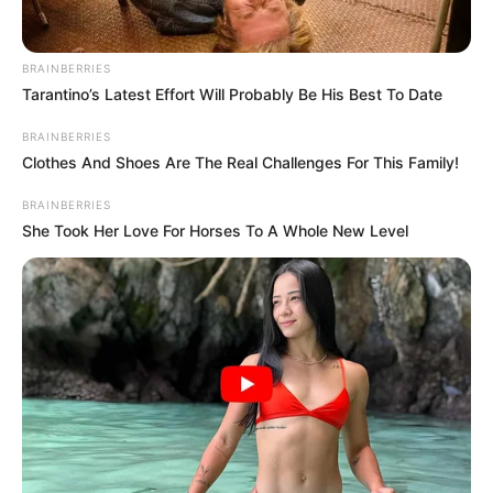
BRAINBERRIES
Tarantino’s Latest Effort Will Probably Be His Best To Date
BRAINBERRIES
Clothes And Shoes Are The Real Challenges For This Family!
BRAINBERRIES
She Took Her Love For Horses To A Whole New Level
Si usted la ha visto o sabe de su paradero por favor
comuníquese al
teléfono 5903108, extensiones 41665 –
41709 – 41825, o al celular 3185324474.
Le puede interesar:
Feria Hecho en Medellín dejó
negocios proyectados por $2.351 millones y más de
10.000 visitantes
COMPARTIR