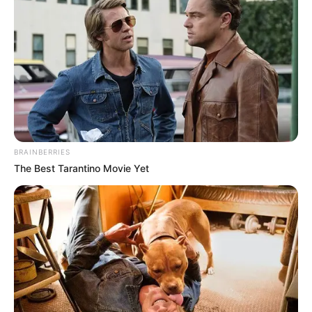
UNIRSE AL CANAL DE WHATSAPP
Geydis Yunet Ríos Martínez
desapareció el pasado 30 de
agosto en el barrio Pérez del municipio de Bello.
La menor, de
14 años de edad,
es de contextura delgada,
piel morena y tiene el cabello crespo de color castaño
oscuro.
Lea también:
Secretario de Seguridad de Medellín
BRAINBERRIES
cuestiona libertad de extranjero y reafirma lucha contra
The Best Tarantino Movie Yet
abuso infantil