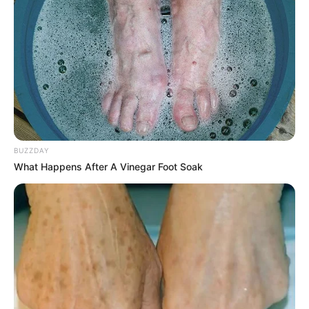
COMPARTIR
UNIRSE AL CANAL DE WHATSAPP
Este lunes 10 de marzo
se cumplen 10 días de la
desaparición
del deportista polaco Witold Gilarski
mientras participaba del campeonato internacional de
parapente Ozone de la Sports Racing Series (SRS) en
BUZZDAY
Santa Fe de Antioquia.
What Happens After A Vinegar Foot Soak
Cerca de 60 hombres del Ejercito Nacional, Policía,
rescatistas del evento, el Cuerpo de Bomberos de
Santa
Fe de Antioquia
, de Liborina y de Medellín; y personal del
Dagran acompañan la búsqueda; además 250 personas
voluntarias de todo el mundo, que hacen un análisis de
imágenes captadas con drones de una compañía de
rescate de Estados Unidos y Reino Unido.
Sin embargo, Luis Fernando Jiménez, organizador del