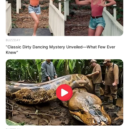
ELECCIONES PRESIDENCIALES
MARINILLA - ANTIOQUIA
EPM
YONDÓ - ANTIOQUIA
RIONEGRO
BUZZDAY
“Classic Dirty Dancing Mystery Unveiled—What Few Ever
Knew"