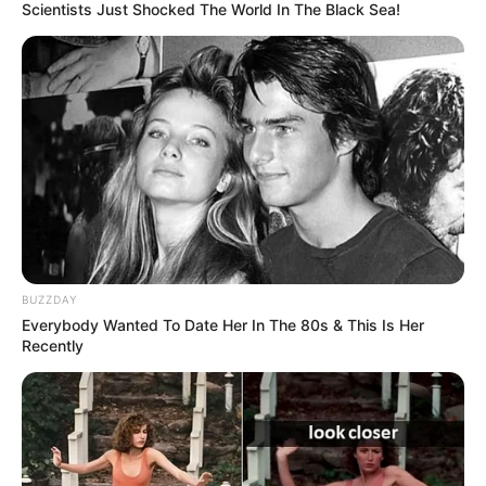
NOTICIAS ANTIOQUIA
ALERTA PAISA
Scientists Just Shocked The World In The Black Sea!
EXTRANJEROS
PARAPENTISMO
MANTÉNGASE EN ALERTA
Tenemos todas las noticias que le
interesan. Para estar bien informado, por
favor, active las notificaciones de Alerta.
ACTIVAR AHORA
BUZZDAY
Everybody Wanted To Date Her In The 80s & This Is Her
Recently
TEMAS DESTACADOS
EMERGENCIAS POR LLUVIAS
METRO DE MEDELLÍN