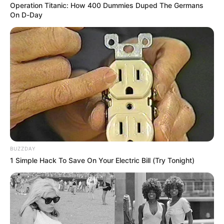
Operation Titanic: How 400 Dummies Duped The Germans
On D-Day
Si se continúa la búsqueda, esta será extendida por tres
días más y así sucesivamente hasta que se tome la
decisión de parar con el operativo, aseguró Jiménez y
agregó que la decisión será soportada por la cantidad de
recurso humano y económico
que se cuente para
prolongar la búsqueda.
Lea también:
Investigan muerte de mujer brasileña en
Medellín: la extranjera cayó desde el piso 16 del barrio
El Poblado
BUZZDAY
Hay que indicar que, las autoridades de
Santa Fe de
1 Simple Hack To Save On Your Electric Bill (Try Tonight)
Antioquia
anunciaron una recompensa para quien
entregue información o permita la búsqueda de
Gilarski
.
De acuerdo con la secretaria de Gobierno, Luz Migdonia
Carvajal, existe un incentivo económico para quien logre
dar con el paradero del extranjero. Sin embargo, la cifra
no es precisa, pues según ella, a ninguna persona se le