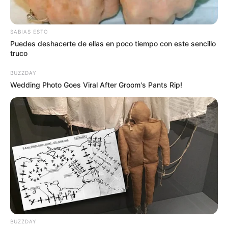
evento, indicó que este miércoles 12 de marzo, el
Puesto
de Mando Unificado
(PMU) decidirá si continúa o no con
la búsqueda del ciudadano polaco.
SABIAS ESTO
Puedes deshacerte de ellas en poco tiempo con este sencillo
truco
BUZZDAY
Wedding Photo Goes Viral After Groom's Pants Rip!
BUZZDAY