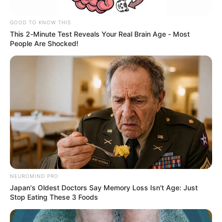
GOOD TO KNOW THIS
This 2-Minute Test Reveals Your Real Brain Age - Most
People Are Shocked!
Ozone de la Sports Racing Series (SRS)
Witold Gilarski - Polaco - 2025
Por:
Verónica Gómez Perea
NEUROMIND PRO
Japan's Oldest Doctors Say Memory Loss Isn't Age: Just
Marzo 10, 2025
Stop Eating These 3 Foods