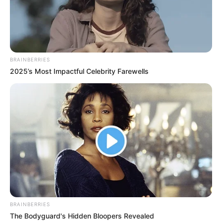
TRAGEDIA EN BELLO
EMERGENCIAS POR LLUVIAS
OLA INVERNAL
MANTÉNGASE EN ALERTA
BRAINBERRIES
2025’s Most Impactful Celebrity Farewells
Tenemos todas las noticias que le
interesan. Para estar bien informado, por
favor, active las notificaciones de Alerta.
ACTIVAR AHORA
TEMAS DESTACADOS
BRAINBERRIES
EMERGENCIAS POR LLUVIAS
METRO DE MEDELLÍN
The Bodyguard's Hidden Bloopers Revealed