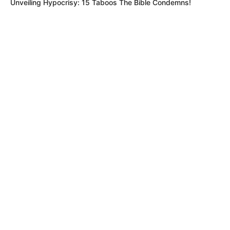
Unveiling Hypocrisy: 15 Taboos The Bible Condemns!