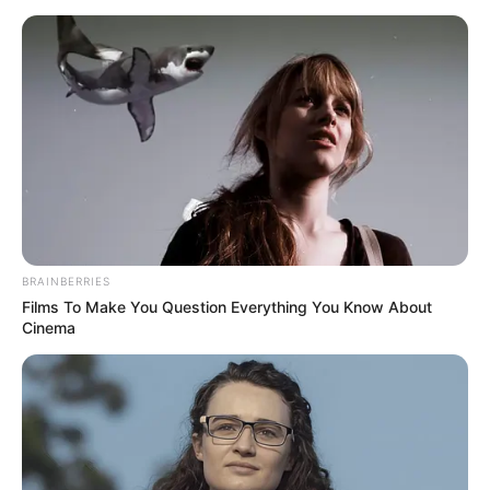
derecho al agua y vivienda digna
Finalmente, aseguran que en coordinación con el
Ministerio de Vivienda y con el acompañamiento técnico
de ACNUR y Opción Legal, se avanza en el proceso de
legalización urbanística.
Ya se cumplió la etapa
preliminar y se está en fase de preparación para iniciar la
conformación del expediente, con una ruta clara y técnica
que respeta los tiempos y requisitos normativos.
COMPARTIR
BRAINBERRIES
Films To Make You Question Everything You Know About
ALERTA BOGOTÁ EN GOOGLE NEWS
Cinema
TEMAS RELACIONADOS
NOTICIAS ANTIOQUIA
ALERTA PAISA
GRANIZAL
BELLO, ANTIOQUIA
ALCALDÍA DE BELLO