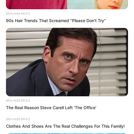
BRAINBERRIES
90s Hair Trends That Screamed "Please Don't Try"
Cortesía, Alcaldía de Bello
Atención emergencia en vereda Granizal del municipio de
Bello
BRAINBERRIES
Por:
Verónica Gómez Perea
The Real Reason Steve Carell Left 'The Office'
Julio 24, 2025
BRAINBERRIES
Clothes And Shoes Are The Real Challenges For This Family!