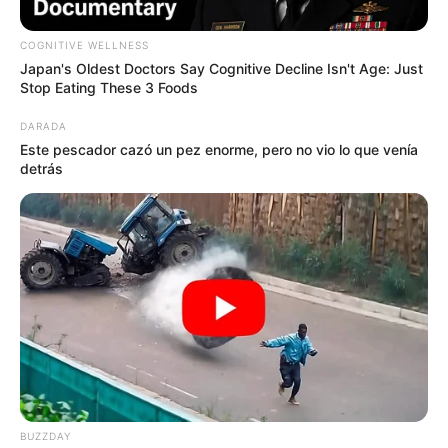
COGNITIVE WELLNESS
Japan's Oldest Doctors Say Cognitive Decline Isn't Age: Just
Stop Eating These 3 Foods
DARADA
Este pescador cazó un pez enorme, pero no vio lo que venía
detrás
Canal Necoclí
Embarcación Necoclí
Por:
Verónica Gómez Perea
Junio 16, 2025
BUZZDAY