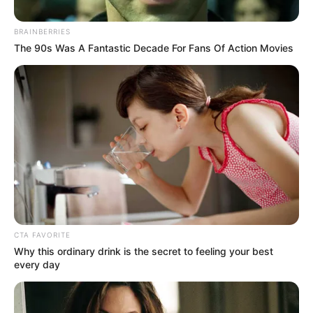
BRAINBERRIES
The 90s Was A Fantastic Decade For Fans Of Action Movies
Asamblea de Antioquia
Asamblea Departamental de Antioquia.
CTA FAVORITE
Why this ordinary drink is the secret to feeling your best
Por:
Martín Manuel Díaz Rubio
every day
Noviembre 6, 2025