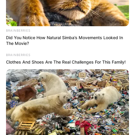
MARINILLA - ANTIOQUIA
EPM
YONDÓ - ANTIOQUIA
RIONEGRO
BRAINBERRIES
Did You Notice How Natural Simba’s Movements Looked In
The Movie?
BRAINBERRIES
Clothes And Shoes Are The Real Challenges For This Family!