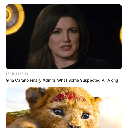
SAVIA SALUD
INTERVENCIÓN
MANTÉNGASE EN ALERTA
Tenemos todas las noticias que le
interesan. Para estar bien informado, por
favor, active las notificaciones de Alerta.
ACTIVAR AHORA
BRAINBERRIES
Gina Carano Finally Admits What Some Suspected All Along
TEMAS DESTACADOS
EMERGENCIAS POR LLUVIAS
METRO DE MEDELLÍN
ELECCIONES PRESIDENCIALES