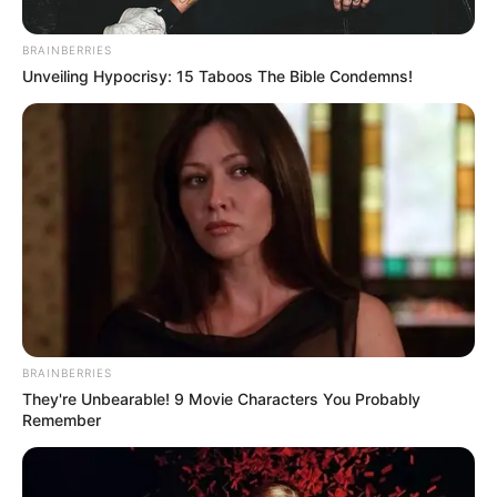
Antioquia.
BRAINBERRIES
Unveiling Hypocrisy: 15 Taboos The Bible Condemns!
Cortesía
BRAINBERRIES
Sede ICBF Antioquia
They're Unbearable! 9 Movie Characters You Probably
Remember
Por:
Martín Manuel Díaz Rubio
Agosto 5, 2025