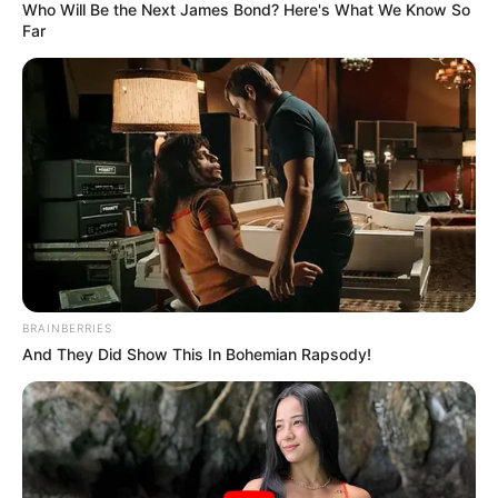
Who Will Be the Next James Bond? Here's What We Know So
Far
EMERGENCIAS POR LLUVIAS
METRO DE MEDELLÍN
ELECCIONES PRESIDENCIALES
MARINILLA - ANTIOQUIA
EPM
YONDÓ - ANTIOQUIA
RIONEGRO
BRAINBERRIES
And They Did Show This In Bohemian Rapsody!