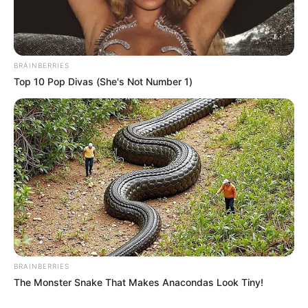
ALERTA BOGOTÁ EN GOOGLE NEWS
BRAINBERRIES
Top 10 Pop Divas (She's Not Number 1)
TEMAS RELACIONADOS
URABÁ ANTIOQUEÑO
SAN PEDRO DE URABÁ
ATAQUE
PIEDRAS
ALERTA PAISA
NOTICIAS ANTIOQUIA
NOTICIAS MEDELLÍN
MANTÉNGASE EN ALERTA
Tenemos todas las noticias que le
interesan. Para estar bien informado, por
favor, active las notificaciones de Alerta.
BRAINBERRIES
The Monster Snake That Makes Anacondas Look Tiny!