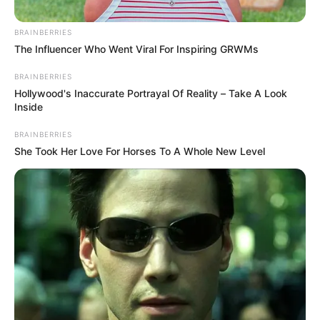
BRAINBERRIES
The Influencer Who Went Viral For Inspiring GRWMs
BRAINBERRIES
Hollywood's Inaccurate Portrayal Of Reality – Take A Look
Inside
BRAINBERRIES
She Took Her Love For Horses To A Whole New Level
Suministrada: Urabá Digital.
Brutal agresión a reciclador en San Pedro de Urabá: El
adulto mayor fue atacado con una roca y está en la UCI
Por:
Yuli Metaute Londoño
Septiembre 23, 2025
COMPARTIR