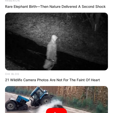
HABERION
interesan. Para estar bien informado, por
favor, active las notificaciones de Alerta.
Rare Elephant Birth—Then Nature Delivered A Second Shock
ACTIVAR AHORA
TEMAS DESTACADOS
EMERGENCIAS POR LLUVIAS
METRO DE MEDELLÍN
ELECCIONES PRESIDENCIALES
OHI BLOG
MARINILLA - ANTIOQUIA
EPM
21 Wildlife Camera Photos Are Not For The Faint Of Heart
YONDÓ - ANTIOQUIA
RIONEGRO