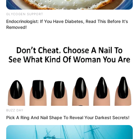
GLYCOGEN SUPPORT
Endocrinologist: If You Have Diabetes, Read This Before It's
Removed!
Suministrada.
Mujer murió en trágica colisión de motocicletas en
Angostura, Antioquia
Por:
Yuli Metaute Londoño
BUZZ DAY
Pick A Ring And Nail Shape To Reveal Your Darkest Secrets!
Mayo 7, 2024