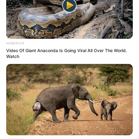
de 29 años.
COMPARTIR
ALERTA BOGOTÁ EN GOOGLE NEWS
HABERION
Video Of Giant Anaconda Is Going Viral All Over The World.
Watch
TEMAS RELACIONADOS
ANGOSTURA - ANTIOQUIA
ACCIDENTE
SINIESTRO
TRÁNSITO
MUJER MUERTA
INVESTIGACIÓN
ALERTA PAISA
NOTICIAS ANTIOQUIA
NOTICIAS MEDELLÍN
MANTÉNGASE EN ALERTA
Tenemos todas las noticias que le