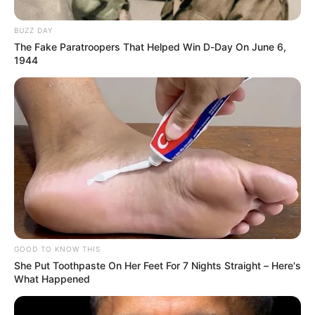
BUZZ DAY
The Fake Paratroopers That Helped Win D-Day On June 6,
1944
GOOD TO KNOW THIS
She Put Toothpaste On Her Feet For 7 Nights Straight – Here's
Las autoridades aún no han revelado la identidad de la
What Happened
víctima ni las causas del accidente
. Sin embargo, se
presume que el exceso de velocidad o la imprudencia al