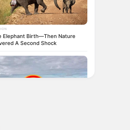
RION
e Elephant Birth—Then Nature
ivered A Second Shock