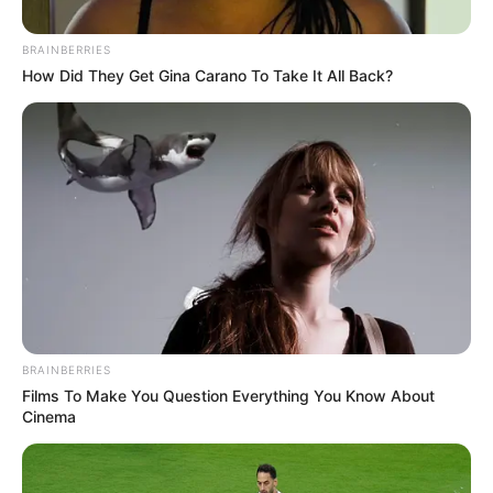
BRAINBERRIES
How Did They Get Gina Carano To Take It All Back?
Archivo
BRAINBERRIES
Copacabana tendrá un espacio para la salud mental: se
Films To Make You Question Everything You Know About
inaugura un “escuchadero”
Cinema
Por:
Diego Alejandro Escobar Calle
Mayo 29, 2024