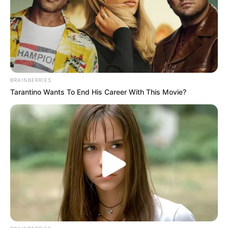
SALUD MENTAL
VIOLENCIA INTRAFAMILIAR
VIOLENCIA DE GÉNERO
HAMBRE
INTOLERANCIA
NOTICIAS MEDELLÍN
MANTÉNGASE EN ALERTA
BRAINBERRIES
Tenemos todas las noticias que le
Tarantino Wants To End His Career With This Movie?
interesan. Para estar bien informado, por
favor, active las notificaciones de Alerta.
ACTIVAR AHORA
TEMAS DESTACADOS
EMERGENCIAS POR LLUVIAS