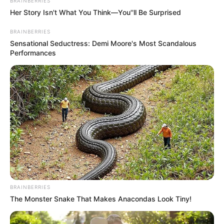
BRAINBERRIES
METRO DE MEDELLÍN
Her Story Isn't What You Think—You''ll Be Surprised
ELECCIONES PRESIDENCIALES
MARINILLA - ANTIOQUIA
EPM
YONDÓ - ANTIOQUIA
RIONEGRO
BRAINBERRIES
Sensational Seductress: Demi Moore's Most Scandalous
Performances
BRAINBERRIES
The Monster Snake That Makes Anacondas Look Tiny!