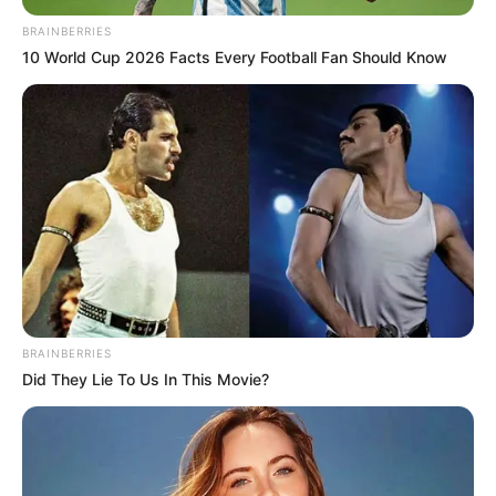
BRAINBERRIES
10 World Cup 2026 Facts Every Football Fan Should Know
TEMAS RELACIONADOS
SANTA ELENA
SILLETEROS
DESFILE DE SILLETEROS
FERIA DE LAS FLORES
MEDELLÍN
MANTÉNGASE EN ALERTA
Tenemos todas las noticias que le
interesan. Para estar bien informado, por
favor, active las notificaciones de Alerta.
BRAINBERRIES
Did They Lie To Us In This Movie?
ACTIVAR AHORA