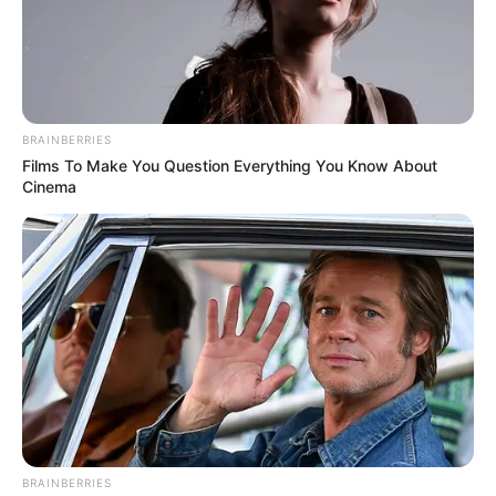
BRAINBERRIES
Films To Make You Question Everything You Know About
Cinema
Alcaldía de Medellín
Más de 10 mil personas podrán disfrutar de la Semana
Cultural Silletera en Santa Elena
Por:
Charlyn García Vélez
Agosto 7, 2025
BRAINBERRIES