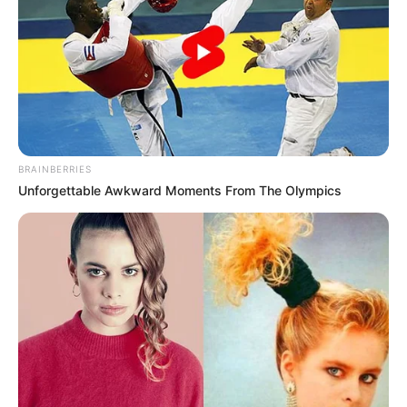
Ana María Muñoz Giraldo, integrante de la agrupación
Sikuris, de Santa Elena, agradeció el acompañamiento de
la Alcaldía y l
a oportunidad para que le han brindado a
los artistas locales.
BRAINBERRIES
Unforgettable Awkward Moments From The Olympics