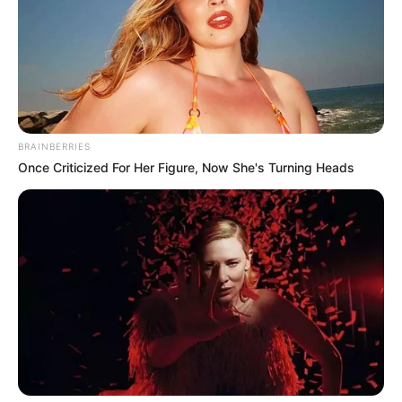
TEMAS DESTACADOS
EMERGENCIAS POR LLUVIAS
METRO DE MEDELLÍN
ELECCIONES PRESIDENCIALES
MARINILLA - ANTIOQUIA
EPM
YONDÓ - ANTIOQUIA
RIONEGRO
BRAINBERRIES
Once Criticized For Her Figure, Now She's Turning Heads