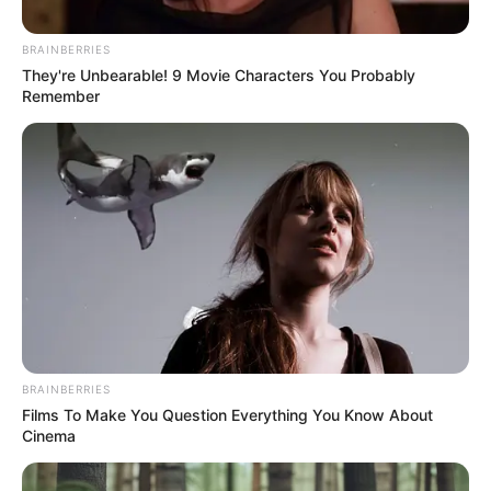
BRAINBERRIES
They're Unbearable! 9 Movie Characters You Probably
Remember
Cortesía
Grupo Melo estrena canción
Por:
Paola Agredo Tapias
Agosto 1, 2024
BRAINBERRIES
Films To Make You Question Everything You Know About
Cinema