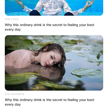
Carlos ‘el fabuloso Herrera’, Juan Manuel Arcila Ríos y
Óscar Arroyave.
CTA LOVE
Con sus letras alegres, jocosas, sarcásticas y a veces con
Why this ordinary drink is the secret to feeling your best
un doble sentido, muestran la alegría que representa a los
every day
antioqueños. También tienen repertorios
sentimentales,
románticos y reflexivos.
CTA FAVORITE
Why this ordinary drink is the secret to feeling your best
every day