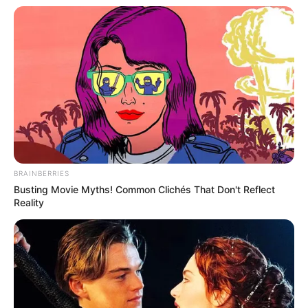
Feria de las Flores 2024: El Metro
extenderá sus horarios
El Metro de Medellín informó que ampliará sus horarios
con el propósito de atender la demanda de usuarios
durante los diferentes
eventos y desfiles programados
en la Feria de las Flores.
BRAINBERRIES
Busting Movie Myths! Common Clichés That Don't Reflect
Reality
Indicó que para este viernes 2 de agosto, día de la
inauguración de la Feria de las Flores, y para el sábado
10 habrá
extensión horaria en las operaciones comercial
hasta las 12:00 de la medianoche
, lo que aplica para
líneas A y B de trenes, tranvía y cables aéreos.
También la medida se aplicará a las transferencias a las