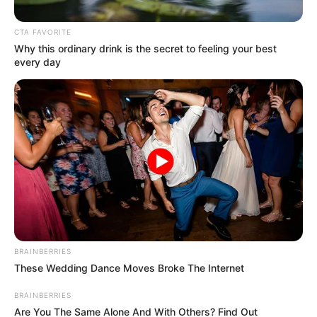
CTA FAVORITE
Why this ordinary drink is the secret to feeling your best
every day
Suministrada.
¡Indignante! Monos amarrados y aves enjauladas fueron
rescatados en Yondó, Antioquia
Por:
Yuli Metaute Londoño
Agosto 22, 2024
BRAINBERRIES
These Wedding Dance Moves Broke The Internet
COMPARTIR
BRAINBERRIES
Are You The Same Alone And With Others? Find Out