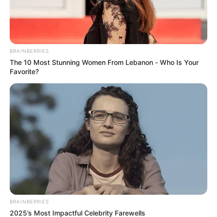
BRAINBERRIES
The 10 Most Stunning Women From Lebanon - Who Is Your
Favorite?
En un segundo operativo, esta vez en la zona rural de
Yondó, cerca de la vía que comunica con
BRAINBERRIES
Barrancabermeja,
se recuperaron 17 aves de diferentes
2025’s Most Impactful Celebrity Farewells