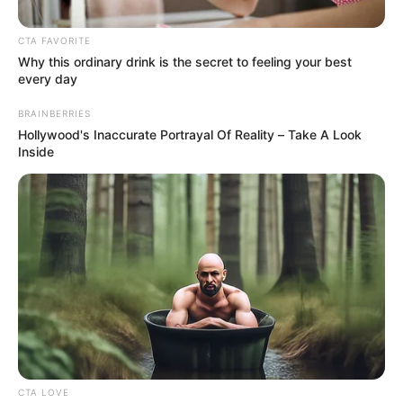
CTA FAVORITE
Why this ordinary drink is the secret to feeling your best
every day
BRAINBERRIES
Hollywood's Inaccurate Portrayal Of Reality – Take A Look
Inside
CTA LOVE
Area Metropolitana