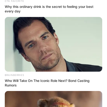
CTA FAVORITE
ACTIVAR AHORA
Why this ordinary drink is the secret to feeling your best
every day
TEMAS DESTACADOS
EMERGENCIAS POR LLUVIAS
METRO DE MEDELLÍN
ELECCIONES PRESIDENCIALES
MARINILLA - ANTIOQUIA
EPM
YONDÓ - ANTIOQUIA
RIONEGRO
BRAINBERRIES
Who Will Take On The Iconic Role Next? Bond Casting
Rumors