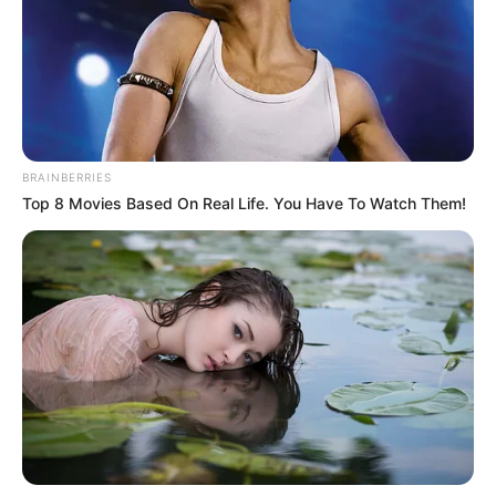
ALERTA BOGOTÁ EN GOOGLE NEWS
TEMAS RELACIONADOS
BRAINBERRIES
ALERTA PAISA
PICO Y PLACA
CALIDAD DEL AIRE
Top 8 Movies Based On Real Life. You Have To Watch Them!
ÁREA METROPOLITANA DEL VALLE DE ABURRÁ
MEDIO AMBIENTE
SALUD
MEDELLÍN
SECRETARIA DE MOVILIDAD DE MEDELLÍN
MANTÉNGASE EN ALERTA
Tenemos todas las noticias que le
interesan. Para estar bien informado, por
favor, active las notificaciones de Alerta.