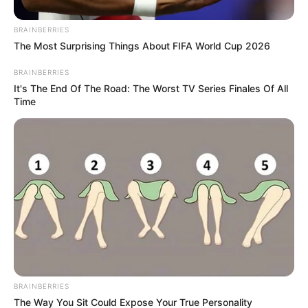
BRAINBERRIES
The Most Surprising Things About FIFA World Cup 2026
BRAINBERRIES
It's The End Of The Road: The Worst TV Series Finales Of All
Time
“Cuando hablamos, tosemos o estornudamos se
esparcen unos aerosoles imperceptibles donde viaja el
virus, que
son gotas que miden cinco micras,
aproximadamente
. Las mascarillas comunes son útiles
para evitar el paso de estas gotas”, explicó Almanza.
BRAINBERRIES
The Way You Sit Could Expose Your True Personality
Las personas sanas no requieren utilizar tapabocas y