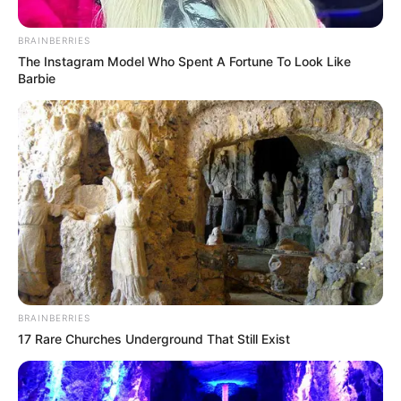
BRAINBERRIES
The Instagram Model Who Spent A Fortune To Look Like
Barbie
Archivo
Por:
Diego Alejandro Escobar Calle
Marzo 14, 2020
BRAINBERRIES
COMPARTIR
17 Rare Churches Underground That Still Exist
UNIRSE AL CANAL DE WHATSAPP