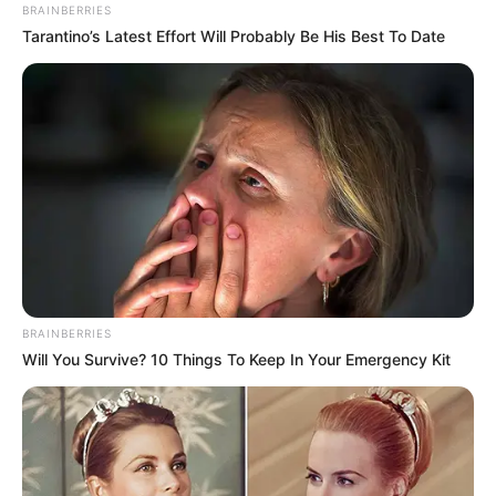
BRAINBERRIES
Tarantino’s Latest Effort Will Probably Be His Best To Date
ACTIVAR AHORA
TEMAS DESTACADOS
EMERGENCIAS POR LLUVIAS
METRO DE MEDELLÍN
ELECCIONES PRESIDENCIALES
MARINILLA - ANTIOQUIA
EPM
YONDÓ - ANTIOQUIA
RIONEGRO
BRAINBERRIES
Will You Survive? 10 Things To Keep In Your Emergency Kit