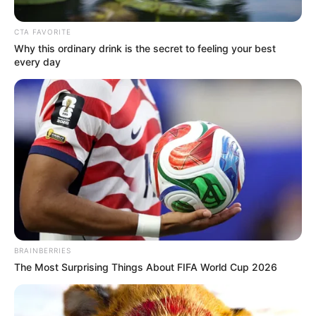
CTA FAVORITE
Why this ordinary drink is the secret to feeling your best
every day
Cortesía X - Manuel Villa, secretario de Seguridad de
Medellín (@ManuelVillaMe)
Encapuchados hicieron disturbios en la UdeA.
BRAINBERRIES
Por:
Anthonny José Galindo Florian
The Most Surprising Things About FIFA World Cup 2026
Junio 3, 2026