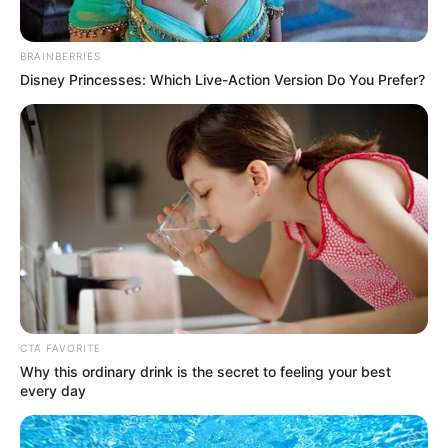
COMPARTIR
BRAINBERRIES
Disney Princesses: Which Live-Action Version Do You Prefer?
ALERTA BOGOTÁ EN GOOGLE NEWS
TEMAS RELACIONADOS
ENCAPUCHADOS
UNIVERSIDAD DE ANTIOQUIA
DISTURBIOS
ALCALDÍA DE MEDELLÍN
ALCALDE DE MEDELLÍN
MEDELLÍN
MANIFESTACIONES
FEDERICO GUTIÉRREZ
MANTÉNGASE EN ALERTA
CTA FAVORITE
Why this ordinary drink is the secret to feeling your best
every day
Tenemos todas las noticias que le
interesan. Para estar bien informado, por
favor, active las notificaciones de Alerta.