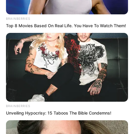
en zona rural de El Bagre: habría
afectado viviendas y animales de
BRAINBERRIES
pastoreo
Top 8 Movies Based On Real Life. You Have To Watch Them!
BRAINBERRIES
Unveiling Hypocrisy: 15 Taboos The Bible Condemns!