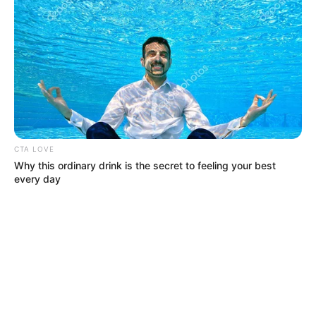
ACTIVAR AHORA
TEMAS DESTACADOS
EMERGENCIAS POR LLUVIAS
CTA LOVE
METRO DE MEDELLÍN
Why this ordinary drink is the secret to feeling your best
ELECCIONES PRESIDENCIALES
every day
MARINILLA - ANTIOQUIA
EPM
YONDÓ - ANTIOQUIA
RIONEGRO