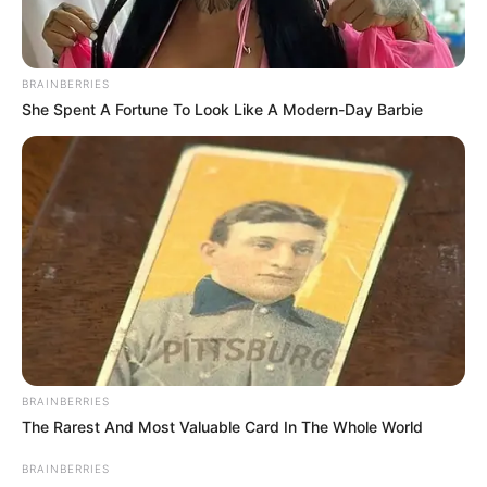
ACTIVAR AHORA
BRAINBERRIES
She Spent A Fortune To Look Like A Modern-Day Barbie
TEMAS DESTACADOS
EMERGENCIAS POR LLUVIAS
METRO DE MEDELLÍN
ELECCIONES PRESIDENCIALES
MARINILLA - ANTIOQUIA
EPM
YONDÓ - ANTIOQUIA
RIONEGRO
BRAINBERRIES
The Rarest And Most Valuable Card In The Whole World
BRAINBERRIES