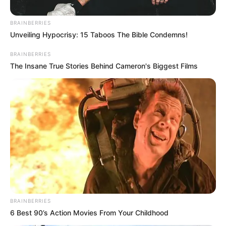
BRAINBERRIES
Unveiling Hypocrisy: 15 Taboos The Bible Condemns!
BRAINBERRIES
The Insane True Stories Behind Cameron's Biggest Films
Cortesía
José Rafael Avile Figuera
Por:
Paola Agredo Tapias
Noviembre 15, 2022
BRAINBERRIES
COMPARTIR
6 Best 90’s Action Movies From Your Childhood