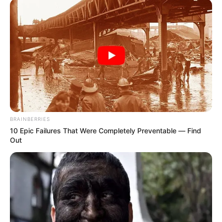
TEMAS RELACIONADOS
NOTICIAS MEDELLÍN
DESAPARECIDOS
TERMINAL DEL NORTE
FISCALÍA GENERAL DE LA NACIÓN
MANTÉNGASE EN ALERTA
BRAINBERRIES
Tenemos todas las noticias que le
interesan. Para estar bien informado, por
10 Epic Failures That Were Completely Preventable — Find
favor, active las notificaciones de Alerta.
Out
ACTIVAR AHORA
TEMAS DESTACADOS