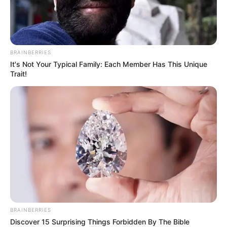
EMERGENCIAS POR LLUVIAS
METRO DE MEDELLÍN
ELECCIONES PRESIDENCIALES
BRAINBERRIES
MARINILLA - ANTIOQUIA
EPM
It's Not Your Typical Family: Each Member Has This Unique
YONDÓ - ANTIOQUIA
RIONEGRO
Trait!
BRAINBERRIES
Discover 15 Surprising Things Forbidden By The Bible