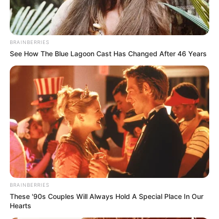
BRAINBERRIES
See How The Blue Lagoon Cast Has Changed After 46 Years
Si usted lo ha visto o sabe de su paradero por favor
comuníquese al
teléfono 5903108, extensiones 41665 –
41709 – 41825, o al celular 3185321733.
COMPARTIR
BRAINBERRIES
ALERTA BOGOTÁ EN GOOGLE NEWS
These '90s Couples Will Always Hold A Special Place In Our
Hearts