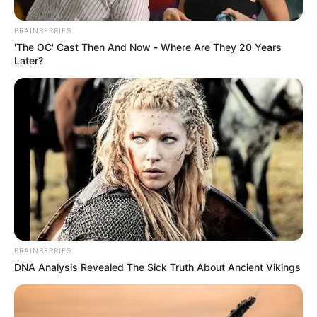
suspendió definitivamente la carretera al mar (Las
Ánimas-Nuquí) y explicó
que está vía conectaría con el
BRAINBERRIES
Puerto de Tribugá.
'The OC' Cast Then And Now - Where Are They 20 Years
Later?
BRAINBERRIES
DNA Analysis Revealed The Sick Truth About Ancient Vikings