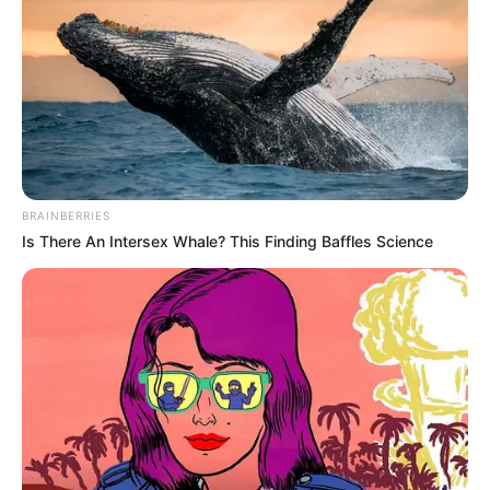
También puede leer:
Capturan a alias 'Pelomono',
cuñado y mano derecha del máximo jefe del 'Clan del
Golfo'
El expresidente manifestó que la no continuidad de las
vías se ha dado por temas ambientales, aunque las
regalías portuarias podrían
dedicarse a pagar a las
BRAINBERRIES
comunidades ancestrales el cuidado de la selva
y de los
Is There An Intersex Whale? This Finding Baffles Science
demás recursos naturales.
Por lo anterior, el exmandatario, Álvaro Uribe manifestó
que
“sumado al compromiso con la ONU de convertir en
zona de reserva todo ese sector del Pacífico,
priva al
Chocó de posibilidades, al país de una alternativa
portuaria y al continente de otra opción frente al Canal de
Panamá”.
Uribe finalizó el trino expresando que mientras avanzan