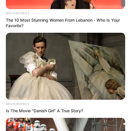
BRAINBERRIES
The 10 Most Stunning Women From Lebanon - Who Is Your
Favorite?
AFP.
Exsenador Álvaro Uribe Vélez.
Por:
Charlyn García Vélez
BRAINBERRIES
Enero 15, 2024
Is The Movie "Danish Girl" A True Story?