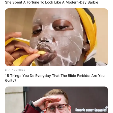
She Spent A Fortune To Look Like A Modern-Day Barbie
interesan. Para estar bien informado, por
favor, active las notificaciones de Alerta.
ACTIVAR AHORA
TEMAS DESTACADOS
EMERGENCIAS POR LLUVIAS
METRO DE MEDELLÍN
BRAINBERRIES
ELECCIONES PRESIDENCIALES
15 Things You Do Everyday That The Bible Forbids: Are You
MARINILLA - ANTIOQUIA
EPM
Guilty?
YONDÓ - ANTIOQUIA
RIONEGRO