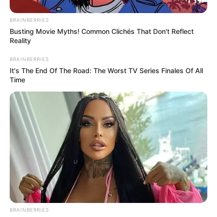
la destrucción del medio ambiente y el control criminal,
estas obras podrían ser acompañadas de toda la
BRAINBERRIES
protección ambiental.
Busting Movie Myths! Common Clichés That Don't Reflect
Reality
COMPARTIR
BRAINBERRIES
It's The End Of The Road: The Worst TV Series Finales Of All
Time
ALERTA BOGOTÁ EN GOOGLE NEWS
TEMAS RELACIONADOS
EXPRESIDENTE DE COLOMBIA
ÁLVARO URIBE VÉLEZ
NOTICIAS MEDELLÍN
TRAGEDIA EN EL CHOCÓ
MANTÉNGASE EN ALERTA
BRAINBERRIES
Tenemos todas las noticias que le