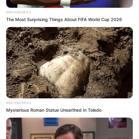
BRAINBERRIES
ACTIVAR AHORA
The Most Surprising Things About FIFA World Cup 2026
TEMAS DESTACADOS
EMERGENCIAS POR LLUVIAS
METRO DE MEDELLÍN
ELECCIONES PRESIDENCIALES
MARINILLA - ANTIOQUIA
EPM
YONDÓ - ANTIOQUIA
RIONEGRO
BRAINBERRIES
Mysterious Roman Statue Unearthed In Toledo