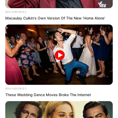
BRAINBERRIES
Macaulay Culkin's Own Version Of The New ‘Home Alone’
Cortesía: EPM.
BRAINBERRIES
Hidroituango.
These Wedding Dance Moves Broke The Internet
Por:
Maira Arbeláez Camaño
Octubre 19, 2021