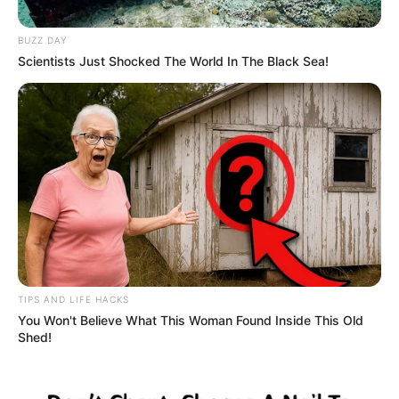
BUZZ DAY
Scientists Just Shocked The World In The Black Sea!
Ministerio de Educación
Programa “Puedo Estudiar” del Ministerio de Educación
Por:
Paola Agredo Tapias
TIPS AND LIFE HACKS
You Won't Believe What This Woman Found Inside This Old
Julio 22, 2024
Shed!