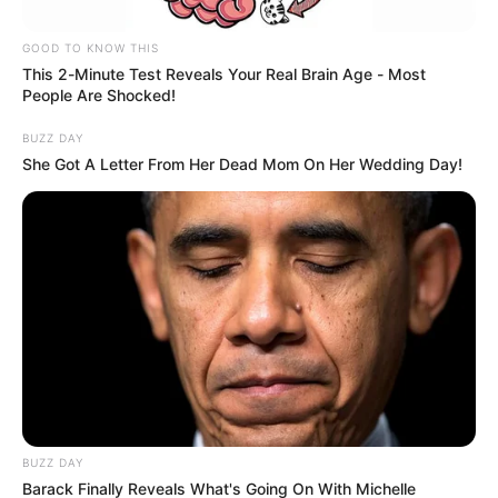
GOOD TO KNOW THIS
This 2-Minute Test Reveals Your Real Brain Age - Most
People Are Shocked!
BUZZ DAY
She Got A Letter From Her Dead Mom On Her Wedding Day!
Con esta medida, el Eje Cafetero, que incluye los
BUZZ DAY
departamentos de Antioquia, Caldas, Quindío y Risaralda,
Barack Finally Reveals What's Going On With Michelle