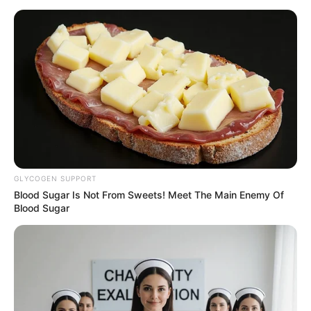
Instituto de Educación Técnica Profesional de
Roldanillo
Universidad del Quindío
Risaralda
Universidad de Caldas
Universidad del Quindío
Universidad del Tolima
Universidad Nacional Abierta y a Distancia (UNAD)
GLYCOGEN SUPPORT
Universidad Tecnológica de Pereira (UTP)
Blood Sugar Is Not From Sweets! Meet The Main Enemy Of
Zoom nacional
Blood Sugar
Le puede interesar:
Este miércoles habrá día sin carro y
sin moto en Rionegro
Recordó el Ministerio de Educación que a nivel nacional,
la Política de Gratuidad “Puedo Estudiar”
beneficia a más