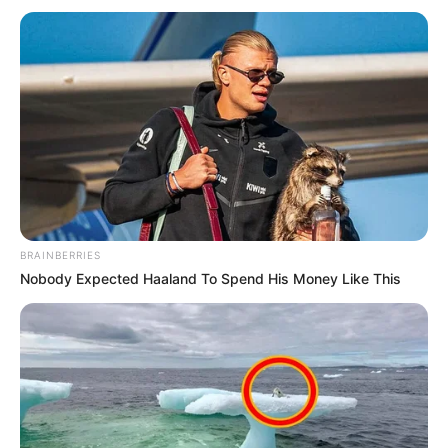
No hay límite de edad ni es obligatorio ser nacional
colombiano.
El programa
cubre el costo de la matrícula ordinaria
neta
durante todo el proceso formativo, incluyendo periodos
adicionales en caso de rezago académico. Además, las
personas más vulnerables pueden recibir apoyo de
sostenimiento en coordinación con el programa Renta
Joven de Prosperidad Social.
Pasos para aplicar:
BRAINBERRIES
Nobody Expected Haaland To Spend His Money Like This
Verificar el cumplimiento de los requisitos.
Seleccionar la Institución de Educación Superior
(IES) y el programa de interés.
Ser admitido(a) y estar matriculado(a) en la IES
seleccionada.
Para más
información
, visite el siguiente enlace: