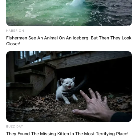
https://www.mineducacion.gov.co/portal/Educacion-
superior/Politica-de-Gratuidad-Puedo-
Estudiar/419552:Instituciones-de-Educacion-Superior-
Publicas-Politica-de-Gratuidad-Puedo-Estudiar
HABERION
COMPARTIR
Fishermen See An Animal On An Iceberg, But Then They Look
Closer!
ALERTA BOGOTÁ EN GOOGLE NEWS
TEMAS RELACIONADOS
NOTICIAS ANTIOQUIA
ALERTA PAISA
MINISTERIO DE EDUCACIÓN
ESTUDIANTES
EDUCACIÓN SUPERIOR
EJE CAFETERO
ANTIOQUIA
MANTÉNGASE EN ALERTA
BUZZ DAY
They Found The Missing Kitten In The Most Terrifying Place!