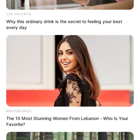
CTA FAVORITE
Why this ordinary drink is the secret to feeling your best
every day
Redes Sociales
Estudiante universitaria de Medellín murió en
presentación de trabajos de grado
BRAINBERRIES
Por:
Diego Alejandro Escobar Calle
The 10 Most Stunning Women From Lebanon - Who Is Your
Noviembre 18, 2023
Favorite?