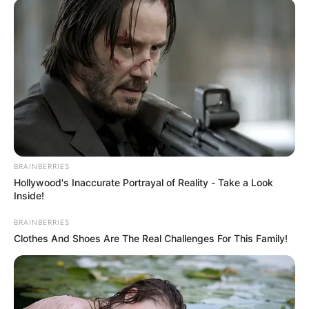
tristeza sobre el fallecimiento de la jóven y extendió una
petición a la comunidad “amigoniana” unirse en una
oración que los enluta a todos.
COMPARTIR
ALERTA BOGOTÁ EN GOOGLE NEWS
BRAINBERRIES
TEMAS RELACIONADOS
Hollywood's Inaccurate Portrayal of Reality - Take a Look
Inside!
NOTICIAS MEDELLÍN
TRAGEDIA
AUTORIDADES
INFARTO
ALERTA PAISA
BRAINBERRIES
Clothes And Shoes Are The Real Challenges For This Family!
MANTÉNGASE EN ALERTA
Tenemos todas las noticias que le