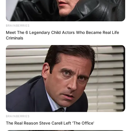
BRAINBERRIES
Meet The 6 Legendary Child Actors Who Became Real Life
Criminals
La joven estudiante fue identificada como:
Juliana
Hincapié Palacio
, de 22 años, quien murió cuando ella se
encontraba escuchando a sus compañeros presentar los
trabajos de grado.
Más información:
Invías dio el sí: EPM podrá instalar
alumbrados navideños en un sector del río Medellín
Desde el primer instante, el equipo de profesionales en
psicología de Bienestar
Institucional viene brindando
apoyo y acompañamiento a la comunidad docente,
amigos y compañeros de estudio y familiares de Juliana.
BRAINBERRIES
The Real Reason Steve Carell Left 'The Office'
En un comunicado oficial, la Universidad expresó su