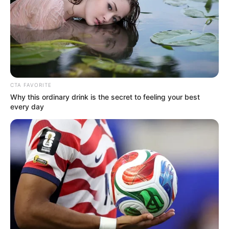
interesan. Para estar bien informado, por
favor, active las notificaciones de Alerta.
ACTIVAR AHORA
CTA FAVORITE
Why this ordinary drink is the secret to feeling your best
TEMAS DESTACADOS
every day
EMERGENCIAS POR LLUVIAS
METRO DE MEDELLÍN
ELECCIONES PRESIDENCIALES
MARINILLA - ANTIOQUIA
EPM
YONDÓ - ANTIOQUIA
RIONEGRO