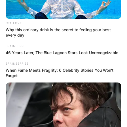
quien lamentablemente se encontraba sin signos vitales.
Se solicitó asistencia externa llamando al número de
emergencias 123, cuyos equipos llegaron rápidamente
para colaborar en la situación. A pesar de los esfuerzos
CTA LOVE
realizados por múltiples profesionales para socorrer a la
Why this ordinary drink is the secret to feeling your best
mujer, lamentablemente no respondió positivamente a los
every day
intentos de auxilio.
BRAINBERRIES
46 Years Later, The Blue Lagoon Stars Look Unrecognizable
BRAINBERRIES
When Fame Meets Fragility: 6 Celebrity Stories You Won't
Forget