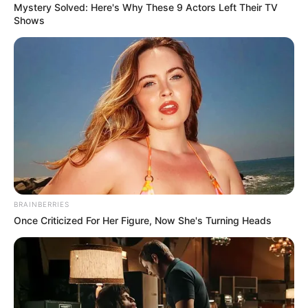
Mystery Solved: Here's Why These 9 Actors Left Their TV
Shows
A las 8 de la mañana varios habitantes de la zona se
concentraron en el parque principal, frente al recinto en el
que estaba el comité de expertos.
Con cantos y pancartas
pidieron a la autoridad respetar las raíces agrícolas de
los municipios.
Le puede interesar:
Un niño de 13 años murió cuando
practicaba gravity bike en la vía Medellín - Sonsón
Ni AngloGold Ashanti, empresa que solicita la licencia, ni
BRAINBERRIES
la ANLA se han pronunciado aún sobre el Futuro del
Once Criticized For Her Figure, Now She's Turning Heads
proyecto Quebradona.
En repetidas oportunidades, la
multinacional asegura que se trata de aprovechar los
recursos de los municipios y prometen cumplir con los
protocolos ambientales.
COMPARTIR