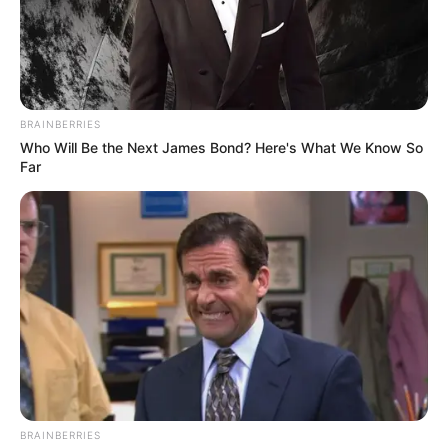
Martín Vásquez,
alcalde de esta localidad dijo que confía
en que con la visita de la ANLA al territorio se
demuestre que no es conveniente la explotación en el
territorio.
BRAINBERRIES
Who Will Be the Next James Bond? Here's What We Know So
Far
BRAINBERRIES