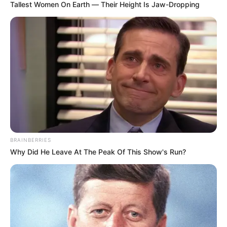
Tallest Women On Earth — Their Height Is Jaw-Dropping
TEMAS DESTACADOS
EMERGENCIAS POR LLUVIAS
METRO DE MEDELLÍN
ELECCIONES PRESIDENCIALES
MARINILLA - ANTIOQUIA
EPM
YONDÓ - ANTIOQUIA
RIONEGRO
BRAINBERRIES
Why Did He Leave At The Peak Of This Show's Run?