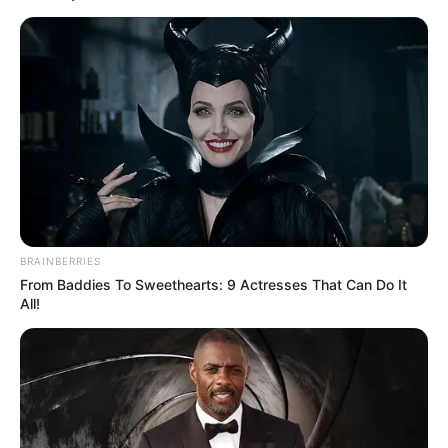
COMPARTIR
UNIRSE AL CANAL DE WHATSAPP
Durante esta semana, geólogos, ingenieros y expertos en
temas sociales de la Autoridad Nacional de Licencias han
recorrido los municipios del suroeste Antioqueños que
podrían convertirse en el distrito minero, si se otorga el
permiso para la explotación que solicita Anglo Gold
BRAINBERRIES
Ashanti. La visita finaliza este sábado, y los grupos
From Baddies To Sweethearts: 9 Actresses That Can Do It
ambientalistas esperan que dicha autorización sea
All!
negada.
Lea también:
Alcalde de Murindó, Antioquia, habría
pagado $100 mil por voto
Este viernes el grupo evaluado está en Támesis no se ha
reunido con agricultores, empresarios y habitantes. Juan