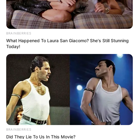
BRAINBERRIES
What Happened To Laura San Giacomo? She's Still Stunning
Today!
Foto archivo
Por:
Ana María Londoño Ortiz
Septiembre 25, 2020
BRAINBERRIES
Did They Lie To Us In This Movie?