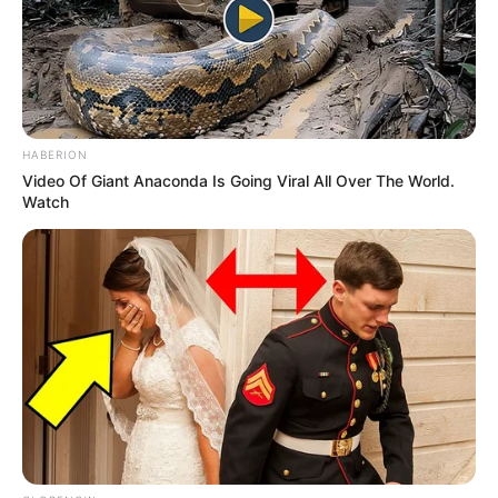
carrera 11.
De calle 52 hasta calle 55 entre carrera 5 y carrera
15.
De calle 53B hasta calle 56 entre carrera 15 y
carrera 18.
De calle 56 hasta calle 56E entre carrera 18 y
HABERION
carrera 25BB.
Video Of Giant Anaconda Is Going Viral All Over The World.
De calle 56A hasta calle 57EE entre carrera 24B y
Watch
carrera 28.
De calle 57EE hasta calle 59C entre carrera 28 y
carrera 24.
Comprende zonas de los barrios:
Alejandro Echavarría,
Barrios de Jesús, El Pinal
, Enciso, La Libertad, Las
Estancias, Los Mangos, Sucre, Villa Liliam y Villatina.
En esta
intervención
se instalarán aproximadamente
1.300 metros lineales de tubería de polietileno de alta
densidad, con el fin de mejorar la infraestructura