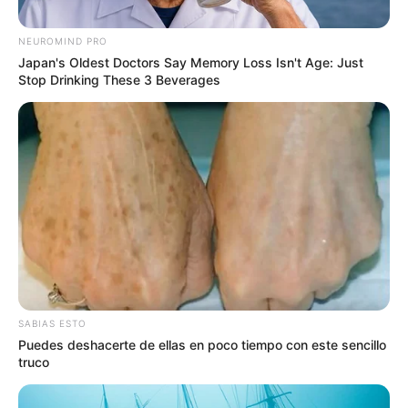
NEUROMIND PRO
Japan's Oldest Doctors Say Memory Loss Isn't Age: Just
Stop Drinking These 3 Beverages
EPM
Energía eléctrica en Antioquia
SABIAS ESTO
Por:
Paola Agredo Tapias
Puedes deshacerte de ellas en poco tiempo con este sencillo
Mayo 28, 2024
truco