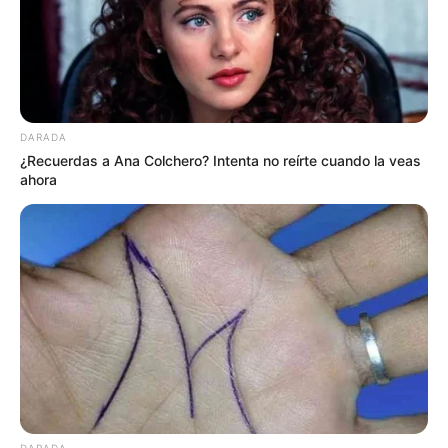
MANTÉNGASE EN ALERTA
Tenemos todas las noticias que le
interesan. Para estar bien informado, por
favor, active las notificaciones de Alerta.
DARADA
¿Recuerdas a Ana Colchero? Intenta no reírte cuando la veas
ahora
ACTIVAR AHORA
TEMAS DESTACADOS
EMERGENCIAS POR LLUVIAS
METRO DE MEDELLÍN
ELECCIONES PRESIDENCIALES
MARINILLA - ANTIOQUIA
EPM
YONDÓ - ANTIOQUIA
RIONEGRO
DARADA