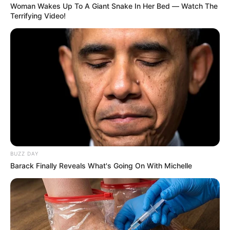
Woman Wakes Up To A Giant Snake In Her Bed — Watch The
COMPARTIR
Terrifying Video!
UNIRSE AL CANAL DE WHATSAPP
El Departamento Administrativo de Gestión del Riesgo de
Desastres, Dagrd, con Bomberos Medellín, atendió en la
última semana un total de
151 emergencias en la
ciudad.
El mayor número de casos fueron incidentes vehiculares
con
54 hechos, seguido de 25 desplomes de árboles,
17
incendios estructurales y seis escapes de gas, entre otros
BUZZ DAY
hechos.
Barack Finally Reveals What's Going On With Michelle
Lea también:
Exmilitares aceptarán responsabilidad por
47 asesinatos de "Falsos Positivos" en Dabeiba