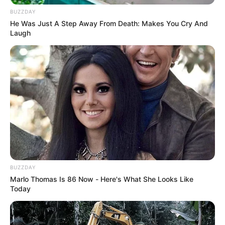
TEMAS DESTACADOS
BUZZDAY
He Was Just A Step Away From Death: Makes You Cry And
EMERGENCIAS POR LLUVIAS
Laugh
METRO DE MEDELLÍN
ELECCIONES PRESIDENCIALES
MARINILLA - ANTIOQUIA
EPM
YONDÓ - ANTIOQUIA
RIONEGRO
BUZZDAY
Marlo Thomas Is 86 Now - Here's What She Looks Like
Today