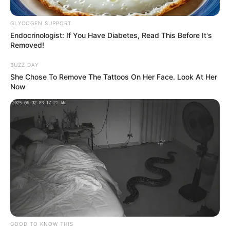
GLYCOGEN SUPPORT
Endocrinologist: If You Have Diabetes, Read This Before It's
Removed!
BUZZ DAY
She Chose To Remove The Tattoos On Her Face. Look At Her
Now
Denuncias Antioquia
Accidente en Medellín
Por:
Paola Agredo Tapias
Abril 22, 2023
GOOD TO KNOW THIS