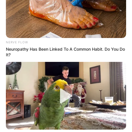
NERVE FLOW
Neuropathy Has Been Linked To A Common Habit. Do You Do
It?
El corregimiento de San Sebastián de Palmitas fue la
única zona de la ciudad que no reportó emergencias. En
cambio, la que más hechos reportó fue
la comuna 14 - El
Poblado, con 25 casos
; seguida de la comuna 10 - La