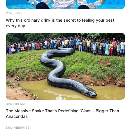
CTA LOVE
Why this ordinary drink is the secret to feeling your best
every day
Alerta paisa
Inició de las elecciones: presentación del alcalde y
Gobernador de Antioquia
BRAINBERRIES
Por:
Diego Alejandro Escobar Calle
The Massive Snake That's Redefining 'Giant'—Bigger Than
Mayo 31, 2026
Anacondas
BRAINBERRIES