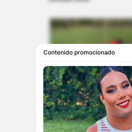
Contenido promocionado
Investigaciones realizadas,
ind
realizar esta actividad ilegal, 
"Roberto Vargas Gutiérrez" al se
se presentaron capturados.