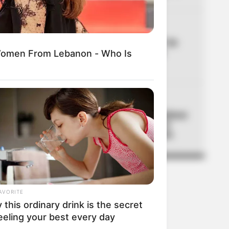
04
CICLOVÍA
Ciclovía en Bogotá este 7 de
agosto: pilas porque hay
Women From Lebanon - Who Is
tramos suspendidos
05
UNIVERSIDAD NACIONAL
Universidad Nacional confirmó
fechas para estudiar en el
2027: este es el calendario
AVORITE
this ordinary drink is the secret
eeling your best every day