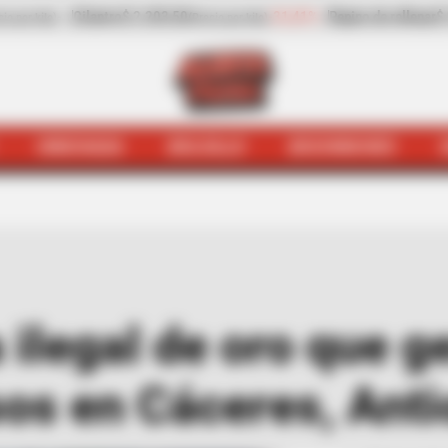
1%
Pepino de rellenar
$ 3.972,00
-0,70%
Zanahoria
$ 500,00
(Precio por kilo)
(
HINCHADA
BOLSILLO
BOCHINCHES
o
Destruyen mina ilegal de oro que generaba 1.500 millo
 ilegal de oro que 
sos en Cáceres, Anti