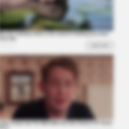
LOVE
 everything you thought you
w about water might be wrong
fe To Act Like A Horse