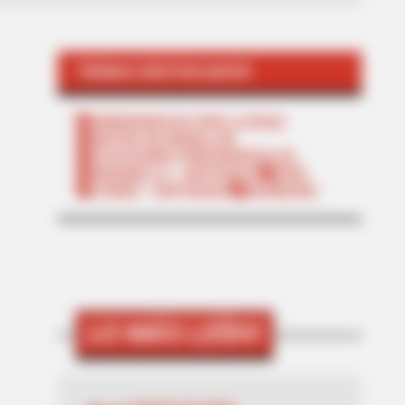
TEMAS DESTACADOS
EMERGENCIAS POR LLUVIAS
METRO DE MEDELLÍN
ELECCIONES PRESIDENCIALES
MARINILLA - ANTIOQUIA
EPM
YONDÓ - ANTIOQUIA
RIONEGRO
LO MÁS LEÍDO