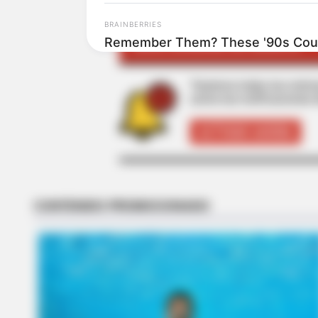
BRAINBERRIES
MANTÉNGASE EN ALERTA
Remember Them? These '90s Coup
See The Complete List
Tenemos todas las noticia
active las notificaciones 
ACTIVAR AHORA