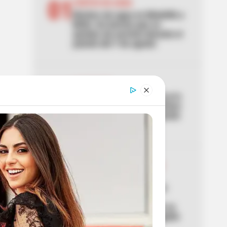
01
CORTES DE AGUA
Noches sin agua en Medellín y
Bello: los barrios que se
quedan sin servicio durante el
puente del 7 de agosto
02
ACCIDENTE
Lo acaban de entregar y ya lo
estrenaron: primer aparatoso
accidente en el nuevo puente
de la 153
03
RESTRICCIÓN PARRILLERO
IBAGUÉ
Ley seca en Ibagué por la
posesión de Abelardo:
confirman la hora en que se
podrá volver a tomar traguito