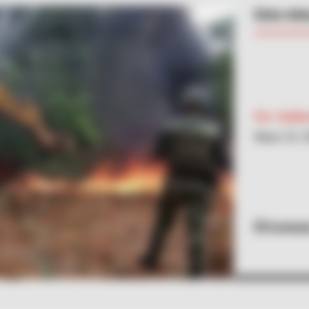
Esta min
Por:
Guill
Mayo 22, 
Cortesí