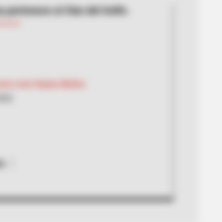
a pertenece al Clan del Golfo.
ermo León Ospina Muñoz
2022
a