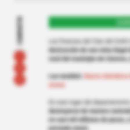
COMPARTIR
UNI
Las finanzas del Clan del Golfo
destrucción de una mina ilegal 
rural del municipio de Cáceres,
Lea también:
Nueve miembros de
armas
En este lugar del departamento 
destruyeron de manera control
en casi mil millones de pesos, y
preciado metal.