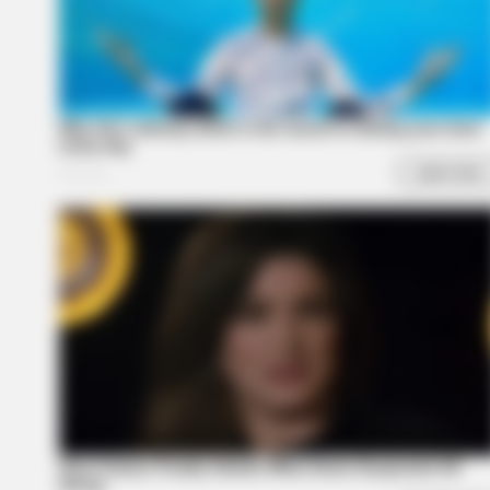
BRAINBERRIES
Mystery Solved: Here's Why Thes
Actors Left Their TV Shows