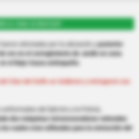
RSE AL CANAL DE WHATSAPP
 fueron afectadas por la ubicación y
posterior
de oro en el corregimiento de Jardín en zona
 en el Bajo Cauca antioqueño.
l Clan del Golfo se rindieron y entregaron sus
uniformados del Ejército y la Policía,
ada dos máquinas retroexcavadoras valoradas
 las cuales eran utilizadas para la extracción del