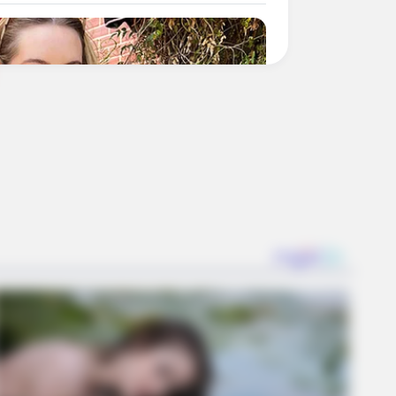
urves—Now She's A Modeling