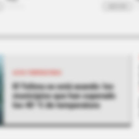
 FIFA World Cup 2026
ALTAS TEMPERATURAS
El Tolima se está asando: los
municipios que han superado
los 40 °C de temperatura
BRAINBERRIES
CTA F
Hidden Sins: 15 Bible Prohibited Acts
Why 
We All Commit!
to f