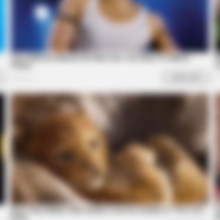
Sensational Seductress: Demi Moore's
Most Scandalous Performances
CTA 
e 9
Why
kne
BRAINBERRIES
She Gave Up A Normal Li