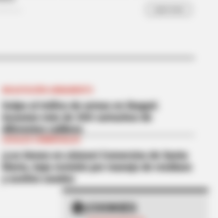
INCAUTACIÓN ARMAMENTO
Golpe al tráfico de armas en Ibagué:
incautan más de 300 cartuchos de
diferentes calibres
LOCALES COMERCIALES
¡Los tienen en cintura! Comercios de Santa
Marta, bajo revisión por manejo de residuos
y aceites usados
AVORITE
this ordinary drink is the secret
COOKIES
eeling your best every day