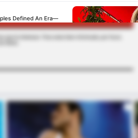
les Defined An Era—
s que le interesan. Para estar bien informado, por favor,
de Alerta.
BRAINBERRIES
They Laughed At Her C
Sensation
BRAINBERRIES