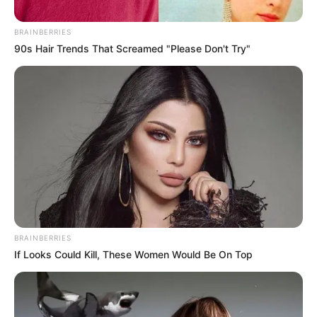
Medellín.
BRAINBERRIES
90s Hair Trends That Screamed "Please Don't Try"
RCN
Niño de siete años estaría siendo maltratado verbalmente
BRAINBERRIES
por profesores de un colegio en San Félix
If Looks Could Kill, These Women Would Be On Top
Por:
Mateo Zapata Correa
Abril 29, 2024