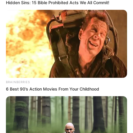
Hidden Sins: 15 Bible Prohibited Acts We All Commit!
TEMAS RELACIONADOS
NOTICIAS ANTIOQUIA
NOTICIAS MEDELLÍN
BELLO, ANTIOQUIA
BULLYING
ALERTA PAISA
MANTÉNGASE EN ALERTA
Tenemos todas las noticias que le
interesan. Para estar bien informado, por
favor, active las notificaciones de Alerta.
BRAINBERRIES
6 Best 90’s Action Movies From Your Childhood
ACTIVAR AHORA
TEMAS DESTACADOS