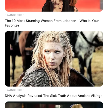
en esta ocasión, debido a que la tarima es realmente
grande, la tribuna norte se verá afectada.
BRAINBERRIES
Le puede interesar:
En agosto podrían suspenderse
The 10 Most Stunning Women From Lebanon - Who Is Your
servicios de salud para docentes públicos en Antioquia
Favorite?
BRAINBERRIES
DNA Analysis Revealed The Sick Truth About Ancient Vikings