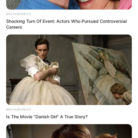
BRAINBERRIES
Shocking Turn Of Event: Actors Who Pursued Controversial
Careers
RCN RADIO
Respuesta para comerciantes en Medellín
BRAINBERRIES
Por:
Mateo Zapata Correa
Is The Movie "Danish Girl" A True Story?
Julio 28, 2024