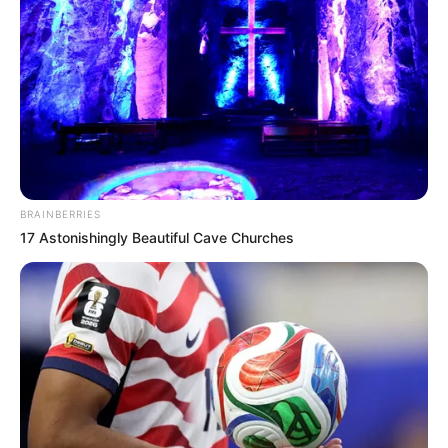
Si bien los comerciantes manifiestan que las personas
afectadas son cerca de 100, la administración municipal
explicó que el numero son 60
COMPARTIR
ALERTA BOGOTÁ EN GOOGLE NEWS
BRAINBERRIES
17 Astonishingly Beautiful Cave Churches
TEMAS RELACIONADOS
FERIA DE LAS FLORES
ALCALDÍA DE MEDELLÍN
COMERCIANTES
NOTICIAS
AUTORIDADES
ESTADIO ATANASIO GIRARDOT
MANTÉNGASE EN ALERTA