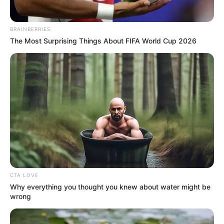
Tenemos todas las noticias que le
interesan. Para estar bien informado, por
BRAINBERRIES
favor, active las notificaciones de Alerta.
The Most Surprising Things About FIFA World Cup 2026
ACTIVAR AHORA
TEMAS DESTACADOS
EMERGENCIAS POR LLUVIAS
METRO DE MEDELLÍN
ELECCIONES PRESIDENCIALES
MARINILLA - ANTIOQUIA
EPM
CTA LOVE
YONDÓ - ANTIOQUIA
RIONEGRO
Why everything you thought you knew about water might be
wrong