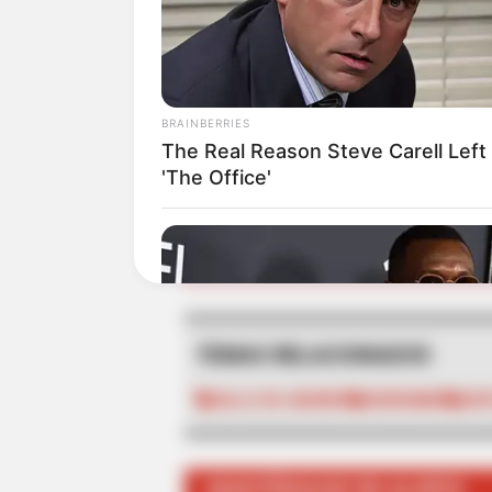
La Alcaldía de Medellín, desde 
de las acciones que se realizaría
de contención desde este jueve
BRAINBERRIES
ninguna.
The Real Reason Steve Carell Left
'The Office'
ALE
TEMAS RELACIONADOS
VALLE DE ABURRÁ
DERRUMBE
EDIF
MANTÉNGASE EN ALERTA