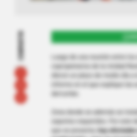
COMPARTIR
UNI
Luego de una reunión entre los
copropietarios de la Unidad Res
dieron un plazo de medio día a
informe en el que explique las
derrumbe.
Zona donde se además se instal
soportes requeridos. Por este d
que se presenta,
hay afectadas