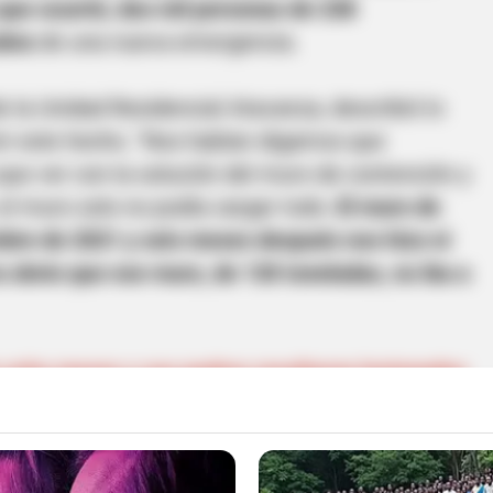
 que ocurrió, dos mil personas de 238
obra
de una nueva emergencia.
 la Unidad Residencial Atavanza, describió lo
ir este hecho. "Nos habían digamos que
que ver con la solución del muro de contención y
, el muro solo no podía cargar todo.
El muro de
mbre de 2021 y seis meses después nos hizo ni
ra obvio que ese muro, de 130 toneladas, no iba a
 ocho meses y sus padres resultaron lesionados
límites entre Sabaneta y La Estrella
 asistió un representante de la constructora,