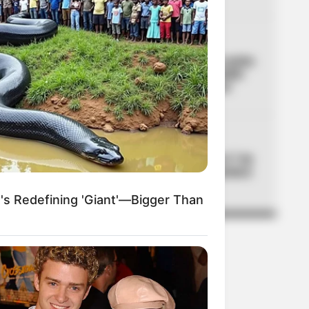
04
FC BARCELONA
Lamine Yamal se fue de rumba
en la Comuna 13 de Medellín
con Ryan Castro y Westcol
05
CORTES DE LUZ
Cortes de luz en Bogotá el 7 de
agosto: un solo barrio quedará
sin servicio
s Redefining 'Giant'—Bigger Than