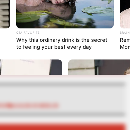
la tarde de este miércoles, ya había informado
n en el sitio, una de ellas,
el desmonte del muro
s, pero hasta el momento no se ha iniciado
CTA FAVORITE
BRAIN
Why this ordinary drink is the secret
Rem
to feeling your best every day
Mom
RTA BOGOTÁ EN GOOGLE NEWS
ICIO
ALCALDÍA DE MEDELLÍN