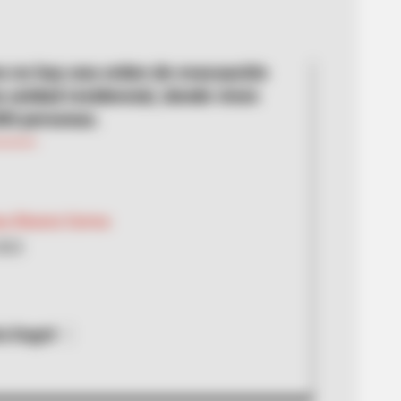
a no hay una orden de evacuación
a unidad residencial, donde viven
00 personas.
sa Álvarez Correa
2022
a Dagrd