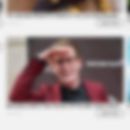
BRAINBERRIES
''ll Be Surprised
It's Not Your Typical Fa
Trait!
BRAIN
It'