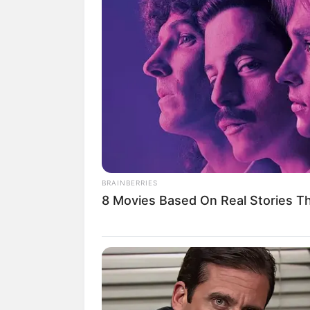
con cargo de ingeniero, por lo 
interlocución con una persona 
"
Hoy mandaron otro ingeniero s
efectivamente no le gustó la si
parte de la constructora
o sus d
informe a la comunidad de los 
realizar de manera urgente", s
BRAINBERRIES
Además lea:
Un bebé de ocho m
8 Movies Based On Real Stories Th
accidente de tránsito en límite