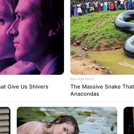
que las autoridades no pudieron tener
que tenga poder de decisión.
in capacidad de decisión
, la directora del Dagrd
tuación,
manifestó que no había compromiso por
irectivos y les dieron unos plazos para que le
pasos a seguir y sobre las acciones que deben
eñaló Rueda.
BRAINBERRIES
eses y sus padres resultaron lesionados en un
at Give Us Shivers
The Massive Snake That'
s entre Sabaneta y La Estrella
Anacondas