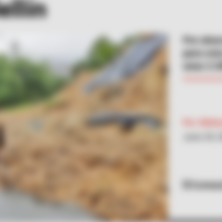
ellín
Por ahor
para est
unas 2.0
Por:
Melis
Junio 30, 
Cortesí