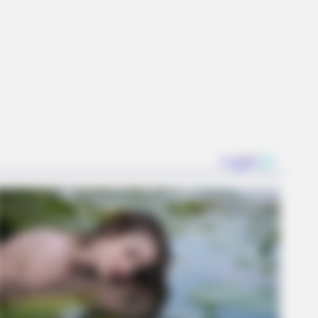
Version Of The New ‘Home Alone’
AVORITE
this ordinary drink is the secret
eeling your best every day