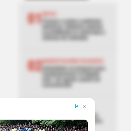
01
MOTOS
Frenazo a motos y patinetas
eléctricas: Gobierno autoriza
su prohibición en ciclorrutas y
ciclovías de Colombia
02
MANIFESTACIONES EN BOGOTÁ
Autoridades se preparan para
manifestaciones en Bogotá
este 7 de agosto: puntos de
concentración
03
LOCALIDAD DE USME
El caso del cadáver en una
hamaca que sacude a Usme,
en Bogotá