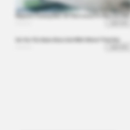
BRAINBERRIES
Her Story Isn't What You Think—You