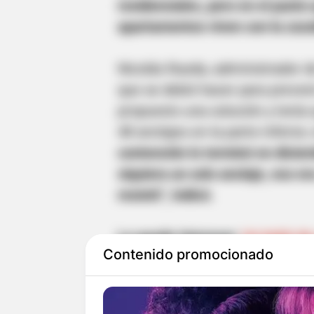
residenciales, pero en el punto
apartamentos viven con la zoz
Nicolás Rueda, administrador de
que se debió hacer para preven
propuesto una solución y tenía 
48 anclajes en la parte inferior
contención lo terminó en dicie
siquiera un solo anclaje, eso e
resistir", indicó.
Le puede interesar:
Un bebé de
Contenido promocionado
en un accidente de tránsito en 
También agregó que a la reunión