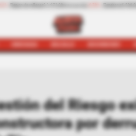
-0,70%
Zanahoria
$ 500,00
-17,22%
Papaya
$ 2.334,50
o)
(Precio por kilo)
(Prec
HINCHADA
BOLSILLO
BOCHINCHES
idad y Gestión del Riesgo exigen respuestas a construc
stión del Riesgo ex
onstructora por der