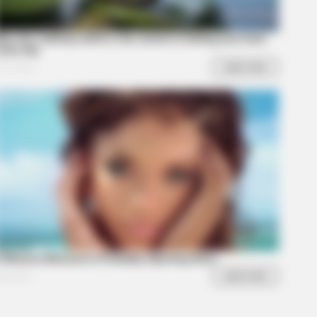
mily: Each Member Has This Unique
BERRIES
s The End Of The Road: The Worst