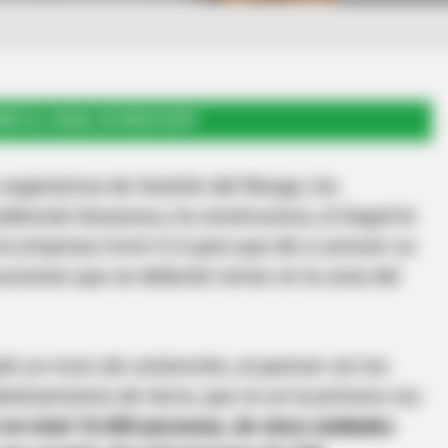
RSE AL CANAL DE WHATSAPP
 organismos de Gestión del Riesgo, los
idencial Atavanza y la constructora, el Dagrd le
 la empresa Covin S.A para que dé a conocer un
 acciones que se deberán tomar en la zona del
ó un muro de contención, al parecer sin los
eslizamiento de tierra, que no es la primera vez
 en total 10.000 personas, de cinco unidades