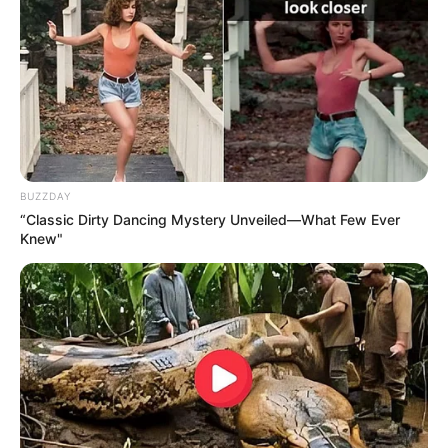
TEMAS RELACIONADOS
NOTICIAS MEDELLÍN
LICOR ADULTERADO
BUENOS AIRES
MANTÉNGASE EN ALERTA
Tenemos todas las noticias que le
BUZZDAY
interesan. Para estar bien informado, por
“Classic Dirty Dancing Mystery Unveiled—What Few Ever
favor, active las notificaciones de Alerta.
Knew"
ACTIVAR AHORA
TEMAS DESTACADOS