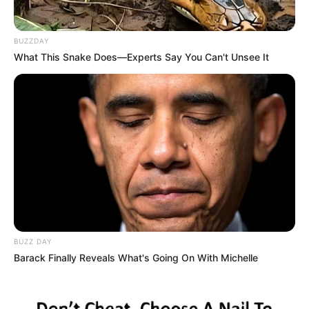
EMERGENCIAS POR LLUVIAS
METRO DE MEDELLÍN
ELECCIONES PRESIDENCIALES
BUZZDAY
MARINILLA - ANTIOQUIA
EPM
YONDÓ - ANTIOQUIA
RIONEGRO
What This Snake Does—Experts Say You Can't Unsee It
BUZZ DAY
Barack Finally Reveals What's Going On With Michelle