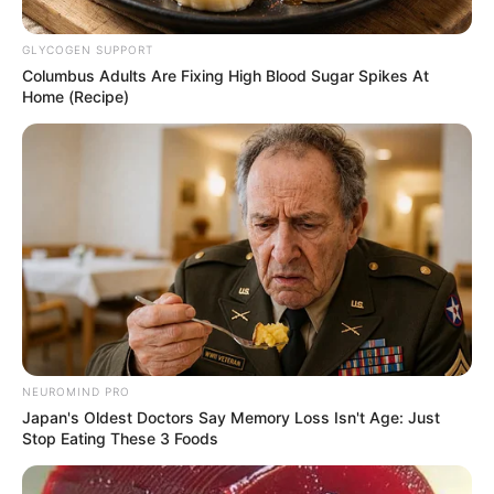
GLYCOGEN SUPPORT
Columbus Adults Are Fixing High Blood Sugar Spikes At
Home (Recipe)
Fiscalía
Pillaron a tres personas cuando reenvasaban cervezas en
Medellín
Por:
Paola Agredo Tapias
Noviembre 22, 2022
NEUROMIND PRO
Japan's Oldest Doctors Say Memory Loss Isn't Age: Just
Stop Eating These 3 Foods
COMPARTIR