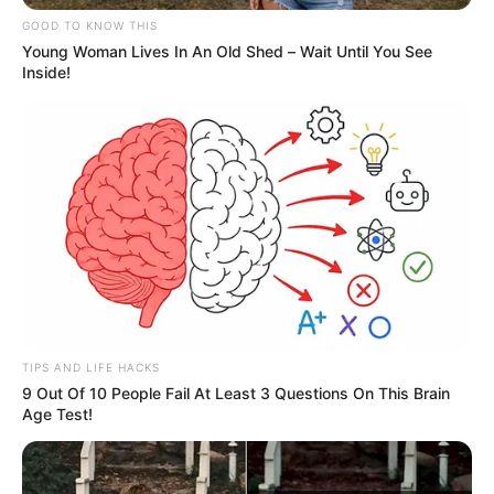
GOOD TO KNOW THIS
Young Woman Lives In An Old Shed – Wait Until You See
Inside!
Crédito:
Pillaron a tres personas cuando
Fiscalía
reenvasaban cervezas en Medellín
COMPARTIR
TIPS AND LIFE HACKS
9 Out Of 10 People Fail At Least 3 Questions On This Brain
ALERTA BOGOTÁ EN GOOGLE NEWS
Age Test!