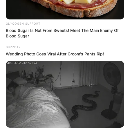
GLYCOGEN SUPPORT
Blood Sugar Is Not From Sweets! Meet The Main Enemy Of
Blood Sugar
BUZZDAY
Wedding Photo Goes Viral After Groom's Pants Rip!
Ricardo Romero Moreno, director Seccional de Fiscalías
de Medellín, dijo que
en el lugar se incautaron varias
unidades de licor.