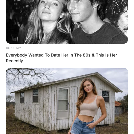
BUZZDAY
Everybody Wanted To Date Her In The 80s & This Is Her
Recently
Crédito:
Pillaron a tres personas cuando
Fiscalía
reenvasaban cervezas en Medellín