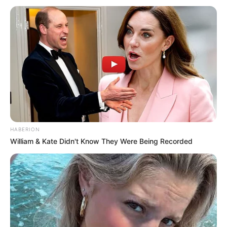
ACTIVAR AHORA
TEMAS DESTACADOS
EMERGENCIAS POR LLUVIAS
METRO DE MEDELLÍN
ELECCIONES PRESIDENCIALES
MARINILLA - ANTIOQUIA
EPM
YONDÓ - ANTIOQUIA
RIONEGRO
HABERION
William & Kate Didn't Know They Were Being Recorded