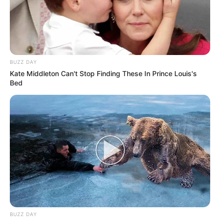
BUZZ DAY
Kate Middleton Can't Stop Finding These In Prince Louis's
Bed
Redes sociales
Boa / Loma del los Bernal
Por:
Luis Carlos Palacio Giraldo
Julio 2, 2025
BUZZ DAY