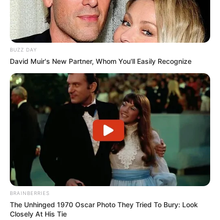
ALERTA BOGOTÁ EN GOOGLE NEWS
BUZZ DAY
David Muir's New Partner, Whom You'll Easily Recognize
TEMAS RELACIONADOS
ALERTA PAISA
SERPIENTE
FAUNA
PROTECCIÓN ANIMAL
MEDELLÍN
NOTICIAS MEDELLÍN
MANTÉNGASE EN ALERTA
Tenemos todas las noticias que le
interesan. Para estar bien informado, por
favor, active las notificaciones de Alerta.
BRAINBERRIES
The Unhinged 1970 Oscar Photo They Tried To Bury: Look
Closely At His Tie