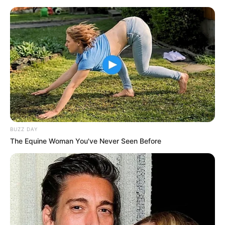
occidente de Medellín
El coronel
Luis Fernando Muñoz Guzmán
, comandante
encargado del Departamento de Policía Antioquia,
rechazó el hecho y aseguró que se hará justicia para que
este tipo de actos no queden impunes.
Este caso se suma al reciente
asesinato de Jennifer
Paola Salas Vanegas, de 34 años
, quien habría sido
atacada por su propio hermano. En ese mismo hecho, su
esposo resultó gravemente herido en el municipio de
Angelópolis.
BUZZ DAY
The Equine Woman You've Never Seen Before
Más información:
Capturaron al hombre señalado de
intentar asesinar a su expareja en Campamento
El cuerpo de Jennifer Paola fue trasladado a
Medicina
Legal en Medellín
para las diligencias correspondientes.
COMPARTIR