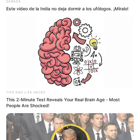
DARADA
Este vídeo de la India no deja dormir a los ufólogos. ¡Míralo!
MANTÉNGASE EN ALERTA
Tenemos todas las noticias que le
interesan. Para estar bien informado, por
favor, active las notificaciones de Alerta.
ACTIVAR AHORA
TEMAS DESTACADOS
TIPS AND LIFE HACKS
This 2-Minute Test Reveals Your Real Brain Age - Most
People Are Shocked!
EMERGENCIAS POR LLUVIAS
METRO DE MEDELLÍN
ELECCIONES PRESIDENCIALES
MARINILLA - ANTIOQUIA
EPM
YONDÓ - ANTIOQUIA
RIONEGRO