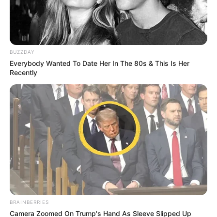
BUZZDAY
Everybody Wanted To Date Her In The 80s & This Is Her
Recently
Foto archivo
Por:
Verónica Gómez Perea
Junio 17, 2024
BRAINBERRIES
Camera Zoomed On Trump's Hand As Sleeve Slipped Up
COMPARTIR