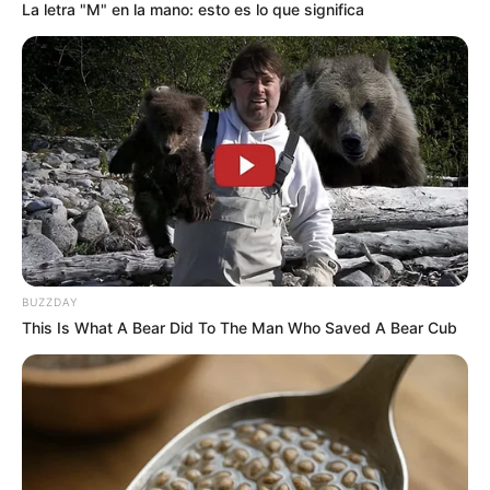
La letra "M" en la mano: esto es lo que significa
MANTÉNGASE EN ALERTA
Tenemos todas las noticias que le
interesan. Para estar bien informado, por
favor, active las notificaciones de Alerta.
ACTIVAR AHORA
BUZZDAY
TEMAS DESTACADOS
This Is What A Bear Did To The Man Who Saved A Bear Cub
EMERGENCIAS POR LLUVIAS
METRO DE MEDELLÍN
ELECCIONES PRESIDENCIALES
MARINILLA - ANTIOQUIA
EPM
YONDÓ - ANTIOQUIA
RIONEGRO