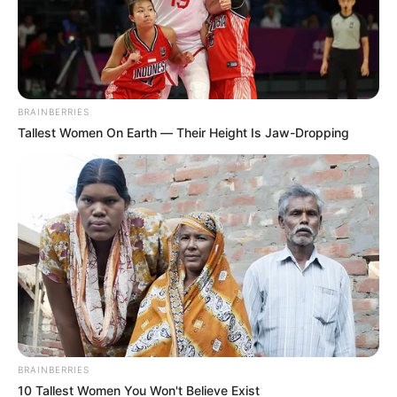
BRAINBERRIES
Tallest Women On Earth — Their Height Is Jaw-Dropping
La FM
Por:
Ana María Londoño Ortiz
Abril 30, 2021
BRAINBERRIES
10 Tallest Women You Won't Believe Exist