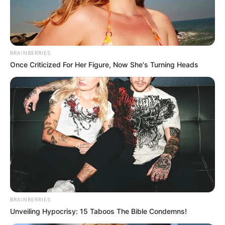
los casos, comience a bajar la presión”.
BRAINBERRIES
Once Criticized For Her Figure, Now She's Turning Heads
Más información:
Dos muertos y tres heridos tras ataque
en Concordia, Antioquia
El pasado 25 de marzo, cuando se decretó por tercera vez
la alerta roja desde que llegó la pandemia, en Antioquia
se reportaron 1.052 casos positivos y la ocupación UCI
era del 83%.
BRAINBERRIES
Más de un mes después,
el incremento en el número de
Unveiling Hypocrisy: 15 Taboos The Bible Condemns!
contagios diarios es de casi el 300%
y el 97% de las