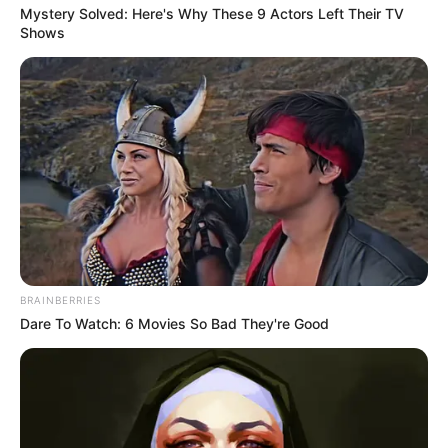
Mystery Solved: Here's Why These 9 Actors Left Their TV
favor, active las notificaciones de Alerta.
Shows
ACTIVAR AHORA
TEMAS DESTACADOS
EMERGENCIAS POR LLUVIAS
METRO DE MEDELLÍN
ELECCIONES PRESIDENCIALES
MARINILLA - ANTIOQUIA
EPM
BRAINBERRIES
YONDÓ - ANTIOQUIA
RIONEGRO
Dare To Watch: 6 Movies So Bad They're Good