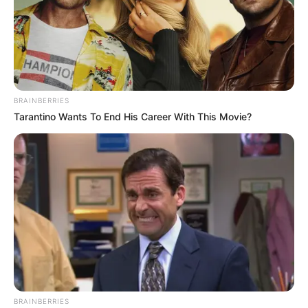
implementado los últimos cuatro fines de semana,
es la
más equilibrada para proteger la economía.
COMPARTIR
ALERTA BOGOTÁ EN GOOGLE NEWS
BRAINBERRIES
Tarantino Wants To End His Career With This Movie?
TEMAS RELACIONADOS
NOTICIAS ANTIOQUIA
ALERTA HOSPITALARIA
OCUPACIÓN DE CAMAS
OCUPACIÓN UCI
PANDEMIA
CORONAVIRUS
ALERTA PAISA
MANTÉNGASE EN ALERTA
Tenemos todas las noticias que le
BRAINBERRIES
interesan. Para estar bien informado, por