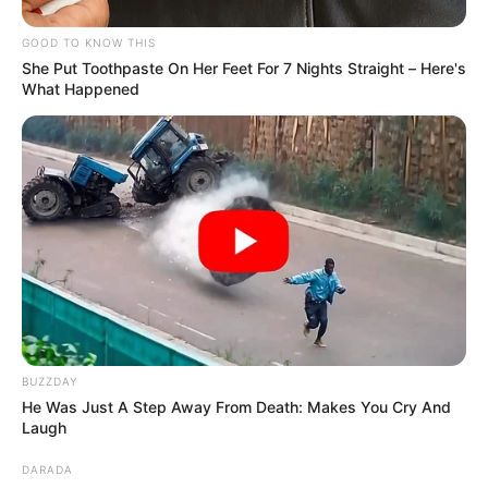
EMERGENCIAS POR LLUVIAS
GOOD TO KNOW THIS
METRO DE MEDELLÍN
She Put Toothpaste On Her Feet For 7 Nights Straight – Here's
ELECCIONES PRESIDENCIALES
What Happened
MARINILLA - ANTIOQUIA
EPM
YONDÓ - ANTIOQUIA
RIONEGRO
BUZZDAY
He Was Just A Step Away From Death: Makes You Cry And
Laugh
DARADA