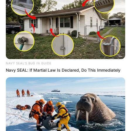
postulación.
Haber cursado al menos los grados
sexto, séptimo,
octavo y/o noveno
en instituciones educativas del
municipio.
Demostrar un excelente desempeño en
inglés
.
Contar con condiciones económicas limitadas o
poco favorables, según las
bases de datos
del
municipio de Sabaneta.
No haber viajado
, estudiado o vivido en Estados
Unidos, Canadá, países de Europa, Oceanía, África o
NAVY SEAL'S BUG IN GUIDE
Asia.
Navy SEAL: If Martial Law Is Declared, Do This Immediately
Todos los estudiantes deben estar afiliados al
sistema de seguridad social
, ya sea como
beneficiarios del régimen contributivo o como parte
del régimen subsidiado.
Las
inscripciones
están abiertas desde este jueves 11 de
abril, y van hasta el viernes 12 de abril a las 11:59 p.m.
Le puede interesar:
Salvatore Mancuso dará versión