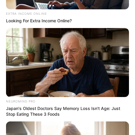
EXTRA INCOME ONLINE
Looking For Extra Income Online?
Antioquia es Mágica
Municipio de Sabaneta
Por:
Paola Agredo Tapias
Abril 11, 2024
NEUROMIND PRO
Japan's Oldest Doctors Say Memory Loss Isn't Age: Just
Stop Eating These 3 Foods
COMPARTIR