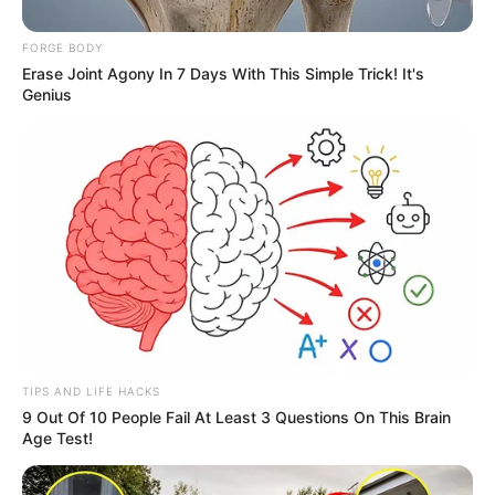
FORGE BODY
Erase Joint Agony In 7 Days With This Simple Trick! It's
Genius
Los
requisitos
para participar en la convocatoria “Level
TIPS AND LIFE HACKS
up! Sabaneta Bilingüe”:
9 Out Of 10 People Fail At Least 3 Questions On This Brain
Age Test!
Llevar cinco años ininterrumpidos de residencia en
el municipio de
Sabaneta
al momento de la