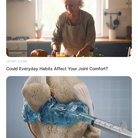
UNIRSE AL CANAL DE WHATSAPP
La Alcaldía de Sabaneta informó sobre el inicio de la
convocatoria,
“Level up! Sabaneta Bilingüe, un viaje al
conocimiento”,
donde podrán participar colegios públicos
y privados del municipio y que deseen unirse a este
proyecto.
JOINT CARE
En la convocatoria se seleccionarán
20 jóvenes
Could Everyday Habits Affect Your Joint Comfort?
sabaneteños
con el mejor desempeño en inglés y que
pertenezcan a grupos de los grados octavo, noveno,
décimo y once.
Lea también:
Enfrentamiento mortal: Habitante de calle
murió apuñalado en Medellín