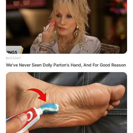
TEMAS RELACIONADOS
NOTICIAS ANTIOQUIA
SABANETA - ANTIOQUIA
ESTUDIANTES
MANTÉNGASE EN ALERTA
BUZZDAY
We’ve Never Seen Dolly Parton's Hand, And For Good Reason
Tenemos todas las noticias que le
interesan. Para estar bien informado, por
favor, active las notificaciones de Alerta.
ACTIVAR AHORA
TEMAS DESTACADOS