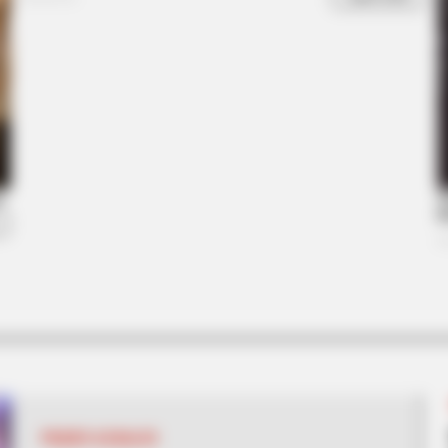
CTA FAVORITE
Why this ordinary drink i
every day
PIQUES ILEGALES