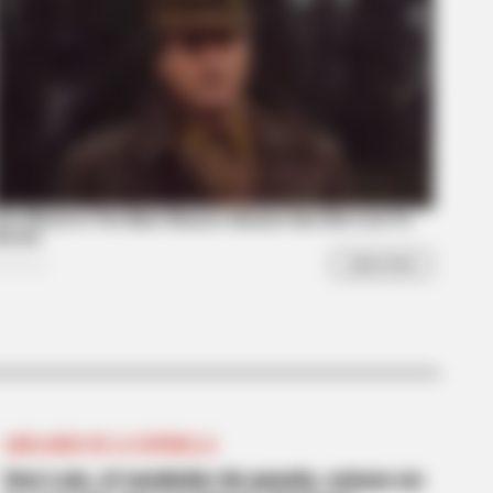
s the secret to feeling your best
ABELARDO DE LA ESPRIELLA
Don Luis, el vendedor de panela, estuvo en