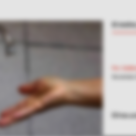
El motiv
Por:
Guill
Noviembre 
Foto ar