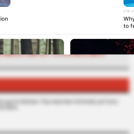
CTA 
RTA BOGOTÁ EN GOOGLE NEWS
ion
Why 
to f
GUA
MEDELLÍN
ITAGÜÍ - ANTIOQUIA
AGUA
EPM
s que le interesan. Para estar bien informado, por favor,
de Alerta.
BRAINBERRIES