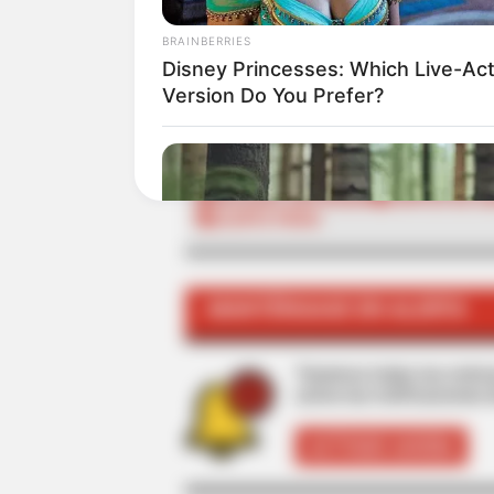
BRAINBERRIES
ALE
Disney Princesses: Which Live-Act
Version Do You Prefer?
TEMAS RELACIONADOS
NOTICIAS ANTIOQUIA
CORTES DE A
ALERTA PAISA
MANTÉNGASE EN ALERTA
Tenemos todas las noticia
active las notificaciones 
ACTIVAR AHORA
CTA LOVE