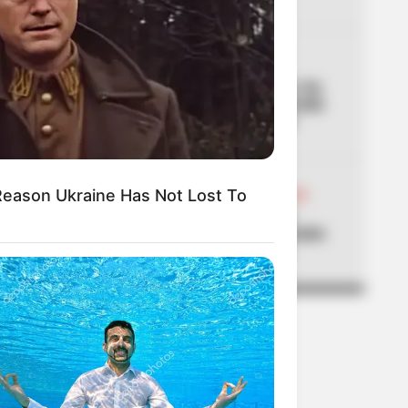
04
ALTAS TEMPERATURAS
El Tolima se está asando: los
municipios que han superado
los 40 °C de temperatura
05
Reason Ukraine Has Not Lost To
ABELARDO DE LA ESPRIELLA
Don Luis, el vendedor de
panela, estuvo en la posesión
del presidente Abelardo