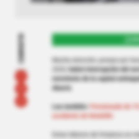
COMPARTIR
UNI
Mucha atención, porque por lav
2020,
habrá interrupción del se
nororiente de la capital antioqu
Aburrá.
Lea también:
Pensionado de 75 
occidente de Medellín
Estas labores de limpieza se r