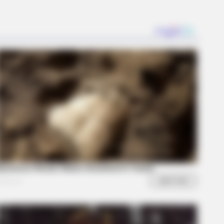
earts: These 9 Actresses Can Do
BERRIES
Astonishingly Beautiful Cave
rches