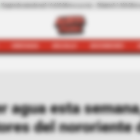
-
Cilantro
$ 2.203,50
-31,41%
Pepino de rellenar
$ 3.972,00
)
(Precio por kilo)
HINCHADA
BOLSILLO
BOCHINCHES
! A recoger agua esta semana, porque la van a quitar en 
er agua esta semana
tores del nororiente