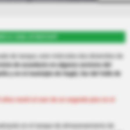
RSE AL CANAL DE WHATSAPP
ado de tanque, este miércoles dos diciembre de
rvicio de acueducto en algunos sectores del
eña y en el municipio de Itagüí, Sur del Valle de
años murió al caer de un segundo piso en el
ealizarán en el tanque de almacenamiento de