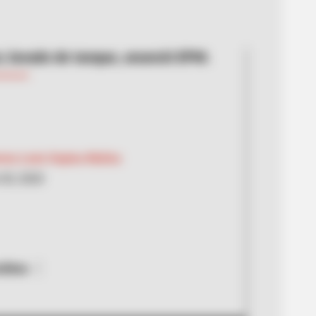
o; lavado de tanque, anunció EPM.
ermo León Ospina Muñoz
30, 2020
chivo