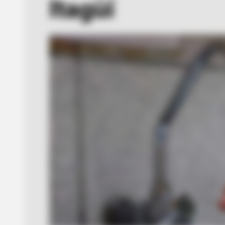
Itagüí