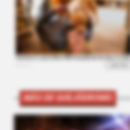
BRAINBERRIES
Did They Lie To Us In This Movie?
MÁS DE QUEJÓDROMO