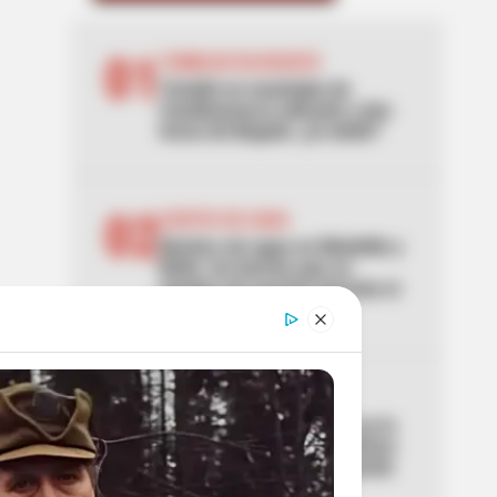
01
TEMBLOR EN BOGOTÁ
Tembló en municipio de
Cundinamarca ubicado a dos
horas de Bogotá: ¿lo sintió?
02
CORTES DE AGUA
Noches sin agua en Medellín y
Bello: los barrios que se
quedan sin servicio durante el
puente del 7 de agosto
03
ACCIDENTE
Lo acaban de entregar y ya lo
estrenaron: primer aparatoso
accidente en el nuevo puente
de la 153