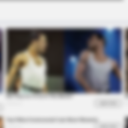
knew about water might
From Baddies To Sweeth
It All
BRAINBERRIES
t
The Insane True Stories Behind
Cameron's Biggest Films
BRAIN
17 
Chu