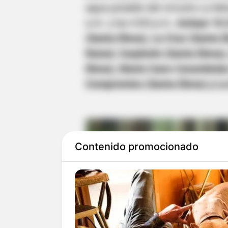
agua potable del circuito La Mo
a.m. y las 4:00 p.m.,
incluye 10.
(Santa Elena), La Cruz (Santa El
Raizal, Carpinelo (Santa Elena)
Elena), Maria Cano-Carambolas S
Compromiso (Santa Elena) y La
Contenido promocionado