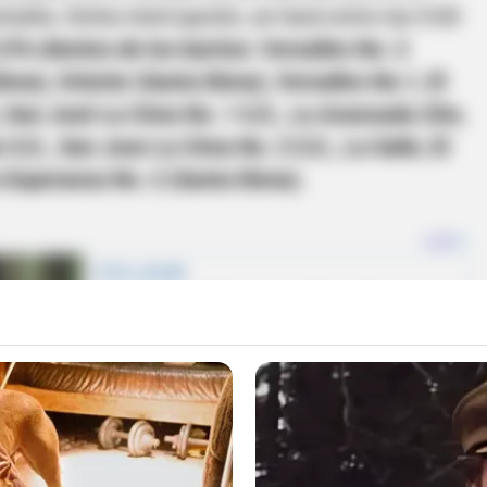
ntaña. Dicha interrupción, se hará entre las 9:00
276 clientes de los barrios: Versalles No. 2
ena), Oriente (Santa Elena), Versalles No.1, El
, San José La Cima No. 1 S.E., La Avanzada (Sta.
.E., San Jose La Cima No. 2 S.E., La Salle, El
 Esperanza No. 2 (Santa Elena).