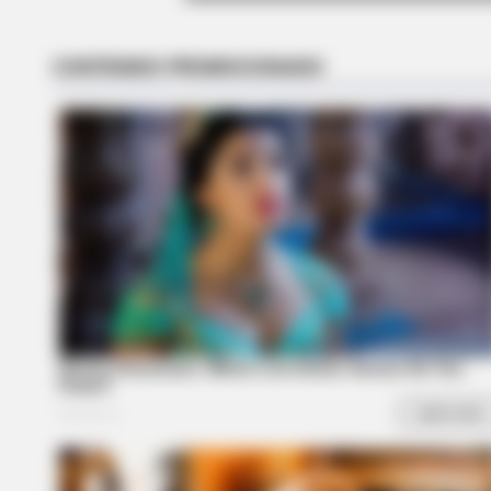
Why everything you thought you 
be wrong
BRAINBERRIES
Take A Look At Demi Moore's Mos
Iconic And Provocative Roles