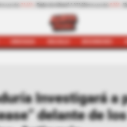
-0,70%
Zanahoria
$ 500,00
-17,22%
Papaya
$ 2.3
ecio por kilo)
(Precio por kilo)
HINCHADA
BOLSILLO
BOCHINCHES
duría Investigará a
tease” delante de lo