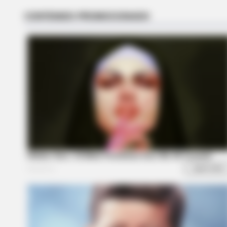
Here's What We Know So Far
BRAINBERRIES
Watch The Most Jaw‑Dropping Fi