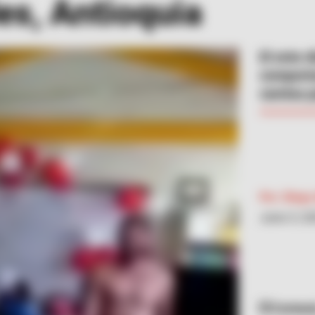
es, Antioquia
El ente d
comporta
camisa p
Por:
Diego 
Junio 5, 2
Cortesí