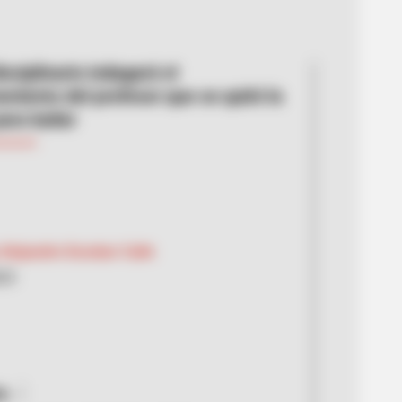
isciplinario indagará el
miento del profesor que se quitó la
ara bailar
Alejandro Escobar Calle
023
a