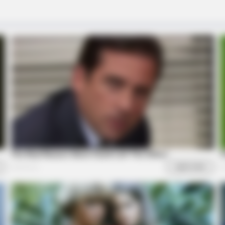
Herself Into A Barbie Doll!
Tod
BRAINBERRIES
gure Skating Moments
And They Did Show This