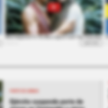
BRAINBERRIES
BRAIN
This Woman Chose To Live Like A
Why
Horse
Thi
PORTE DE ARMAS
Ejército suspende porte de