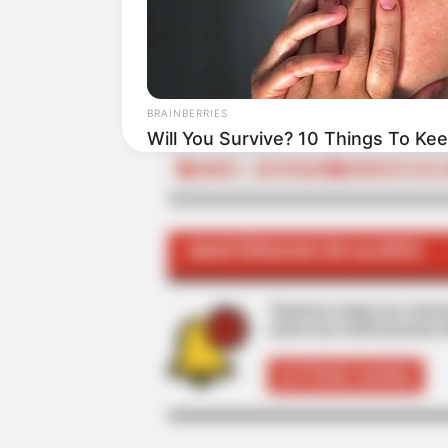
ALE
BRAINBERRIES
TEMAS RELACIONADOS
Will You Survive? 10 Things To Ke
ANDES - ANTIOQUIA
SUROESTE DE 
MANTÉNGASE EN ALERTA
Tenemos todas las noticia
active las notificaciones 
ACTIVAR AHORA
BRAINBERRIES
Who Will Be the Next James Bond