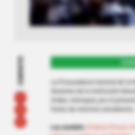
COMPARTIR
UNI
La Procuraduría General de la N
docentes de la Institución Educ
Andes, Antioquia, por el presun
frente de menores estudiantes.
Lea también:
[Video] Ofrecen $