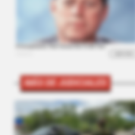
BRAINBERRIES
Gina Carano Finally Admits What
Some Suspected All Along
MÁS DE JUDICIALES