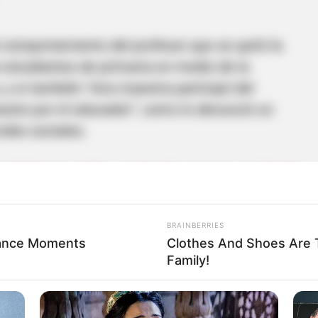
el comportamiento del profesor que se quitó la
 estudiantes de primaria en medio de la
 y si también “otra maestra participó del
puesto por el educador”, como lo denunció un
redes sociales.
n Antioquia están a punto de cerrarse por fuertes
BRAINBERRIES
ance Moments
Clothes And Shoes Are T
Family!