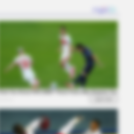
ay
 In Bohemian Rapsody!