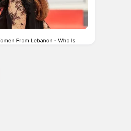
Women From Lebanon - Who Is
BERRIES
est '90s Action Movies To Watch