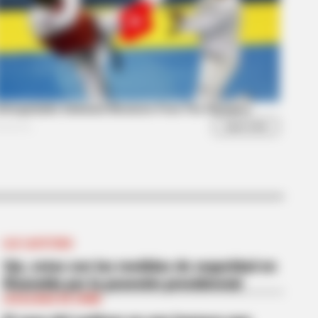
BERRIES
 Did He Leave At The Peak Of
s Show's Run?
EJE CAFETERO
Ojo, estas son las medidas de seguridad en
Risaralda por la posesión presidencial
LOCALIDAD DE USME