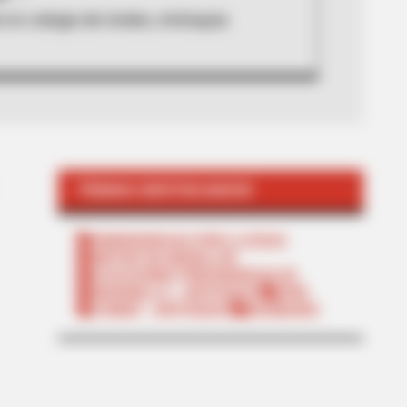
 en colegio de Andes, Antioquia
TEMAS DESTACADOS
EMERGENCIAS POR LLUVIAS
METRO DE MEDELLÍN
ELECCIONES PRESIDENCIALES
MARINILLA - ANTIOQUIA
EPM
YONDÓ - ANTIOQUIA
RIONEGRO