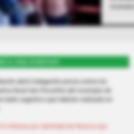
Escándalo
RSE AL CANAL DE WHATSAPP
ación abrió indagación previa contra los
ativa Rural San Peruchito del municipio de
to baile sugestivo que habrían realizado en
10 millones por identidad de fleteros que