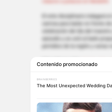
robaron a polacos en Medellín
El ente disciplinario indagará 
camisa para bailar en frente de
celebración del día del maestro,
episodio y se unió al baile pro
periódico de la región y varias 
Más información:
Varias vías e
Contenido promocionado
lluvias
BRAINBERRIES
The Most Unexpected Wedding D