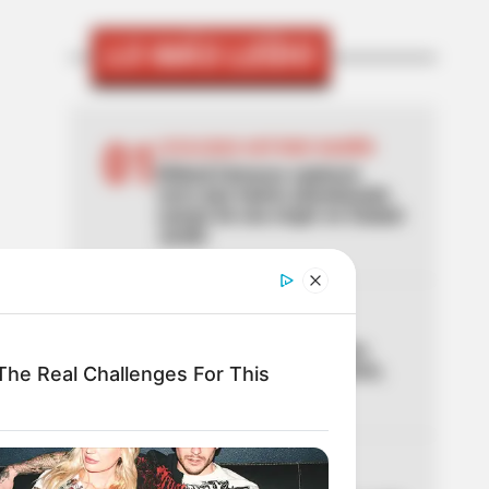
LO MÁS LEÍDO
01
LOCALIDAD ANTONIO NARIÑO
[Video] Cámaras captaron
carro que habría abandonado
cuerpo de una mujer en Ciudad
Jardín
02
LOCALIDAD DE USME
El caso del cadáver en una
hamaca que sacude a Usme,
he Real Challenges For This
en Bogotá
PICO Y PLACA