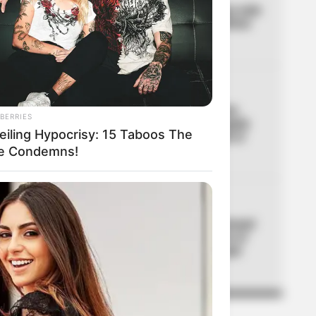
03
Bogotá tendrá pico y placa este
domingo: Movilidad confirmó
horarios y multas
04
DÍAS FESTIVOS
Trabajadores descansarán
BERRIES
cuatro días seguidos: Bogotá
eiling Hypocrisy: 15 Taboos The
hace oficial puente desde el
le Condemns!
jueves
05
IMPUESTO PREDIAL
Galán propone cobro mensual
extra de hasta $29.000 en el
predial: ya definió para qué
estratos